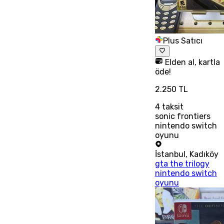
Plus Satıcı
Elden al, kartla
öde!
2.250 TL
4
taksit
sonic frontiers
nintendo switch
oyunu
İstanbul
,
Kadıköy
gta the trilogy
nintendo switch
oyunu