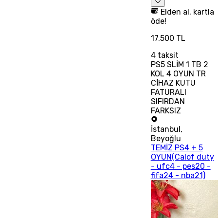
Elden al, kartla
öde!
17.500 TL
4
taksit
PS5 SLİM 1 TB 2
KOL 4 OYUN TR
CİHAZ KUTU
FATURALI
SIFIRDAN
FARKSIZ
İstanbul
,
Beyoğlu
TEMİZ PS4 + 5
OYUN(Calof duty
- ufc4 - pes20 -
fifa24 - nba21)