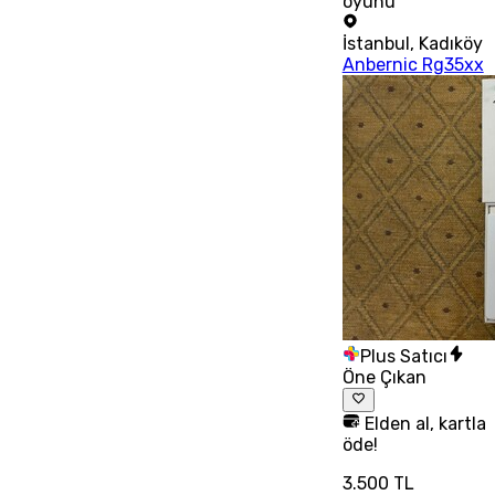
oyunu
İstanbul
,
Kadıköy
Anbernic Rg35xx
Plus Satıcı
Öne Çıkan
Elden al, kartla
öde!
3.500 TL