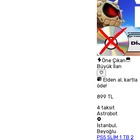
Öne Çıkan
Büyük İlan
Elden al, kartla
öde!
899 TL
4
taksit
Astrobot
İstanbul
,
Beyoğlu
PS5 SLİM 1 TB 2