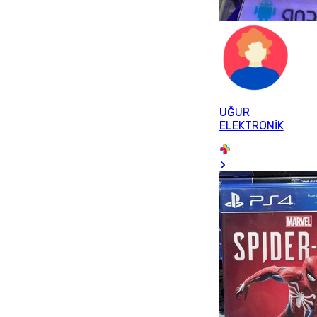
UĞUR
ELEKTRONİK