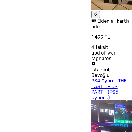
Elden al, kartla
öde!
1.499 TL
4
taksit
god of war
ragnarok
İstanbul
,
Beyoğlu
PS4 Oyun - THE
LAST OF US
PART II (PS5
Uyumlu)