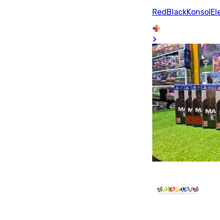
RedBlackKonsolEle