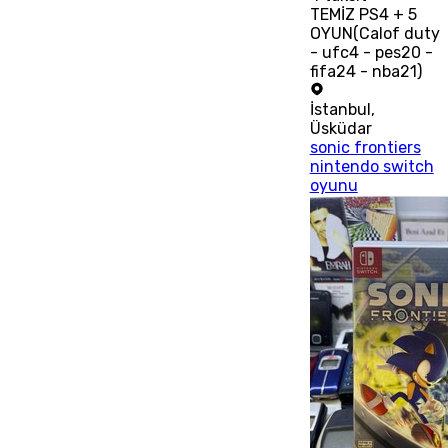
TEMİZ PS4 + 5
OYUN(Calof duty
- ufc4 - pes20 -
fifa24 - nba21)
İstanbul
,
Üsküdar
sonic frontiers
nintendo switch
oyunu