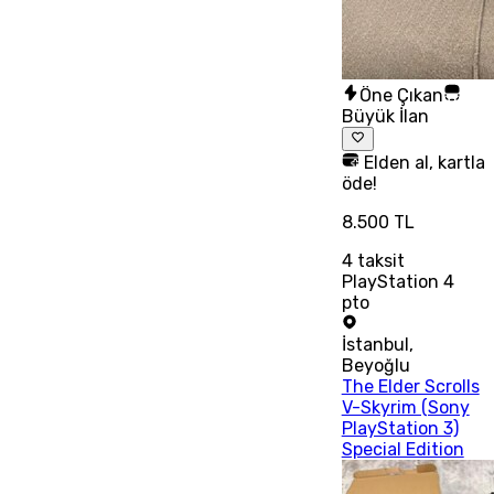
Öne Çıkan
Büyük İlan
Elden al, kartla
öde!
8.500 TL
4
taksit
PlayStation 4
pto
İstanbul
,
Beyoğlu
The Elder Scrolls
V-Skyrim (Sony
PlayStation 3)
Special Edition