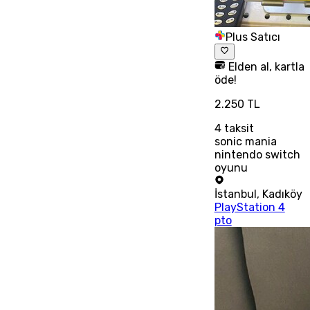
Plus Satıcı
Elden al, kartla
öde!
2.250 TL
4
taksit
sonic mania
nintendo switch
oyunu
İstanbul
,
Kadıköy
PlayStation 4
pto