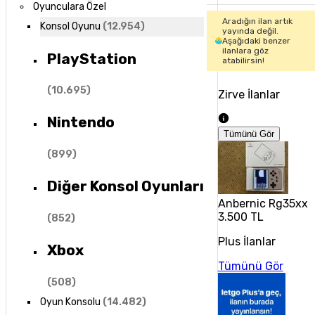
Oyunculara Özel
Aradığın ilan artık
Konsol Oyunu
(
12.954
)
yayında değil.
Aşağıdaki benzer
ilanlara göz
PlayStation
atabilirsin!
(
10.695
)
Zirve İlanlar
Nintendo
Tümünü Gör
(
899
)
Diğer Konsol Oyunları
Anbernic Rg35xx
3.500 TL
(
852
)
Plus İlanlar
Xbox
Tümünü Gör
(
508
)
Oyun Konsolu
(
14.482
)