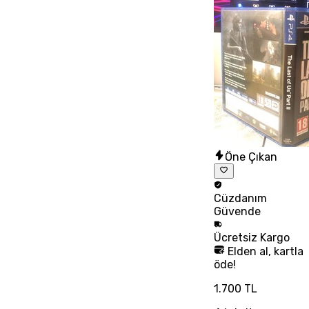
Öne Çıkan
Cüzdanım
Güvende
Ücretsiz
Kargo
Elden al, kartla
öde!
1.700 TL