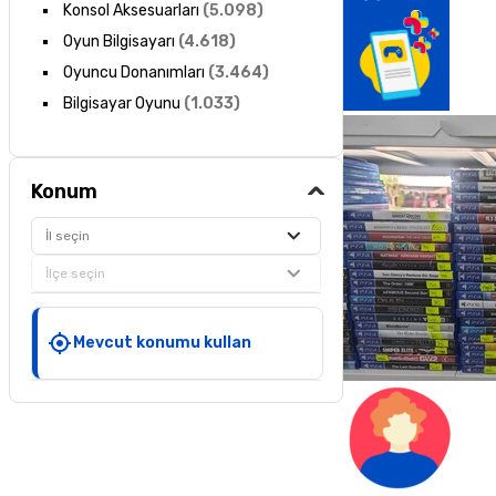
Konsol Aksesuarları
(
5.098
)
Oyun Bilgisayarı
(
4.618
)
Oyuncu Donanımları
(
3.464
)
Bilgisayar Oyunu
(
1.033
)
Konum
İl seçin
İlçe seçin
Mevcut konumu kullan