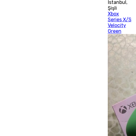
İstanbul
,
Şişli
Xbox
Series X/S
Velocity
Green