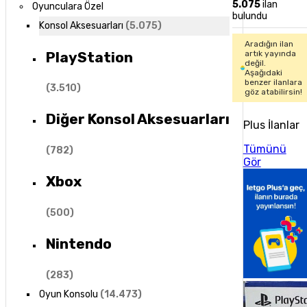
5.075
ilan
Oyunculara Özel
bulundu
Konsol Aksesuarları
(
5.075
)
Aradığın ilan
PlayStation
artık yayında
değil.
Aşağıdaki
benzer ilanlara
(
3.510
)
göz atabilirsin!
Diğer Konsol Aksesuarları
Plus İlanlar
Tümünü
(
782
)
Gör
Xbox
(
500
)
Nintendo
(
283
)
Oyun Konsolu
(
14.473
)