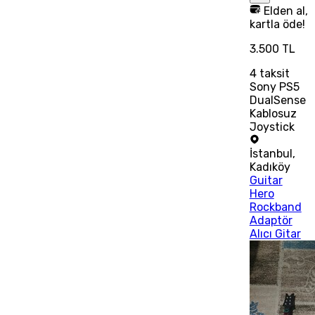
Elden al,
kartla öde!
3.500 TL
4
taksit
Sony PS5
DualSense
Kablosuz
Joystick
İstanbul
,
Kadıköy
Guitar
Hero
Rockband
Adaptör
Alıcı Gitar