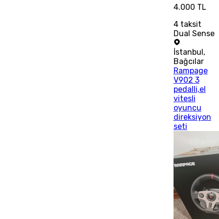
4.000 TL
4
taksit
Dual Sense
İstanbul
,
Bağcılar
Rampage
V902 3
pedalli,el
vitesli
oyuncu
direksiyon
seti