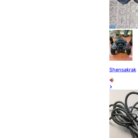
Shensakrak