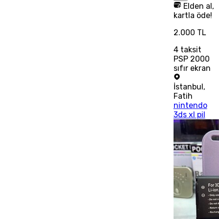
Elden al,
kartla öde!
2.000 TL
4
taksit
PSP 2000
sıfır ekran
İstanbul
,
Fatih
nintendo
3ds xl pil