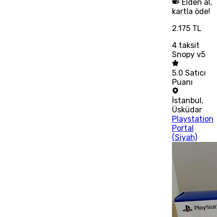
Elden al,
kartla öde!
2.175 TL
4
taksit
Snopy v5
5.0
Satıcı
Puanı
İstanbul
,
Üsküdar
Playstation
Portal
(Siyah)