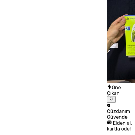
Öne
Çıkan
Cüzdanım
Güvende
Elden al,
kartla öde!