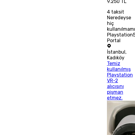
9.250 TL
4
taksit
Neredeyse
hiç
kullanılmam
Playstation
Portal
İstanbul
,
Kadıköy
Temiz
kullanılmış
Playstation
VR-2
alıcısını
pişman
etmez.