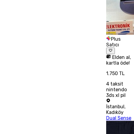
Plus
Satıcı
Elden al,
kartla öde!
1.750 TL
4
taksit
nintendo
3ds xl pil
İstanbul
,
Kadıköy
Dual Sense