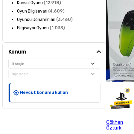
Konsol Oyunu
(
12.918
)
Oyun Bilgisayarı
(
4.609
)
Oyuncu Donanımları
(
3.460
)
Bilgisayar Oyunu
(
1.033
)
Konum
İl seçin
İlçe seçin
Mevcut konumu kullan
Gökhan
Öztürk