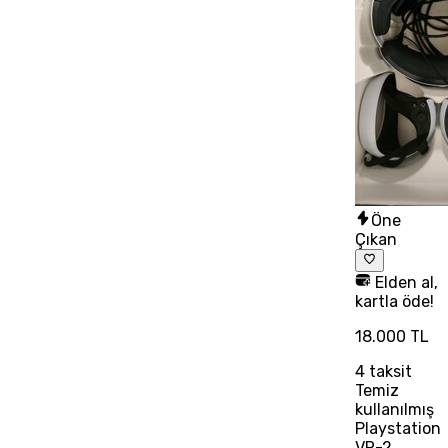
Öne
Çıkan
Elden al,
kartla öde!
18.000 TL
4
taksit
Temiz
kullanılmış
Playstation
VR-2