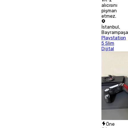
alıcısını
pişman
etmez.
İstanbul
,
Bayrampaşa
Playstation
5 Slim
Dijital
Öne