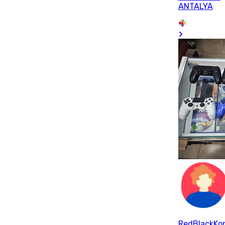
ANTALYA
RedBlackKon