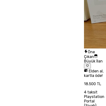
Öne
Çıkan
Büyük İlan
Elden al,
kartla öde!
18.500 TL
4
taksit
Playstation
Portal
(Siyah)