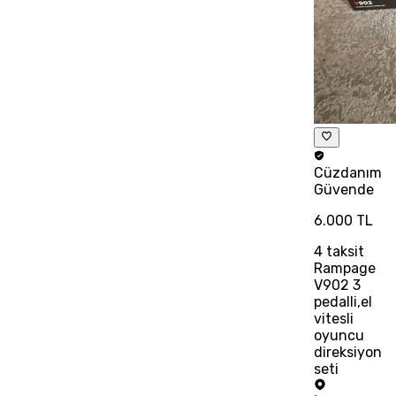
Cüzdanım
Güvende
6.000 TL
4
taksit
Rampage
V902 3
pedalli,el
vitesli
oyuncu
direksiyon
seti