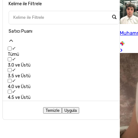
Kelime ile Filtrele
Satıcı Puanı
Muhamm
Tümü
3.0 ve Üstü
3.5 ve Üstü
4.0 ve Üstü
4.5 ve Üstü
Temizle
Uygula