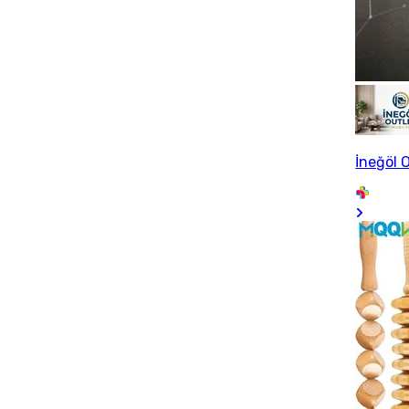
İneğöl 