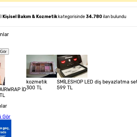
El
Kişisel Bakım & Kozmetik
kategorisinde
34.780
ilan bulundu
anlar
Gör
kozmetik
SMİLESHOP LED diş beyazlatma seti 
300 TL
599 TL
AİRWRAP İD
 TL
nlar
 Gör