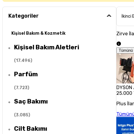
Kategoriler
İkinci 
Zirve İl
Kişisel Bakım & Kozmetik
Kişisel Bakım Aletleri
Tümünü 
(
17.496
)
Parfüm
DYSON 
(
7.723
)
25.000
Saç Bakımı
Plus İla
Tümünü
(
3.085
)
Cilt Bakımı