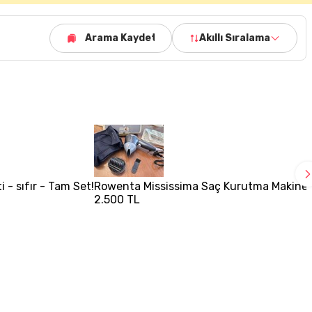
Arama Kaydet
Akıllı Sıralama
- sıfır - Tam Set!
Rowenta Mississima Saç Kurutma Makines
2.500 TL