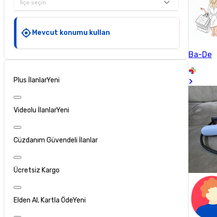
İlçe seçin
Mevcut konumu kullan
Ba-De
Plus İlanlar
Yeni
Videolu İlanlar
Yeni
Cüzdanım Güvendeli İlanlar
Ücretsiz Kargo
Elden Al, Kartla Öde
Yeni