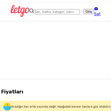
Giriş
Sat
 Fiyatları
Aradığın ilan artık yayında değil. Aşağıdaki benzer ilanlara göz atabilirs