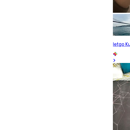
letgo Ku