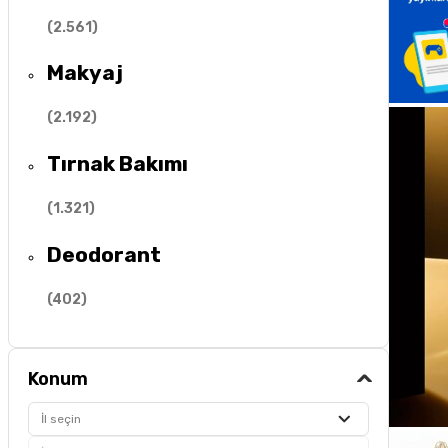
(
2.561
)
Makyaj
(
2.192
)
Tırnak Bakımı
(
1.321
)
Deodorant
(
402
)
Konum
İl seçin