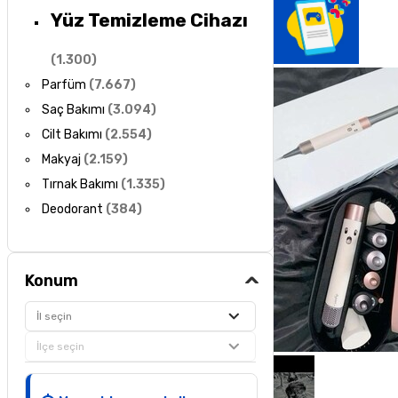
Yüz Temizleme Cihazı
(
1.300
)
Parfüm
(
7.667
)
Saç Bakımı
(
3.094
)
Cilt Bakımı
(
2.554
)
Makyaj
(
2.159
)
Tırnak Bakımı
(
1.335
)
Deodorant
(
384
)
Konum
İl seçin
İlçe seçin