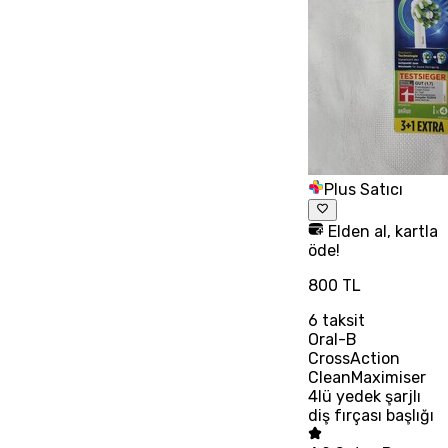
Plus Satıcı
Elden al, kartla
öde!
800 TL
6
taksit
Oral-B
CrossAction
CleanMaximiser
4lü yedek şarjlı
diş fırçası başlığı