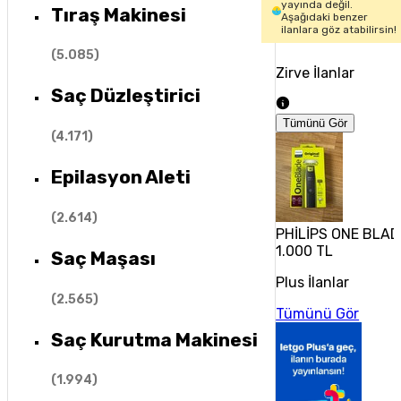
yayında değil.
Tıraş Makinesi
Aşağıdaki benzer
ilanlara göz atabilirsin!
(
5.085
)
Zirve İlanlar
Saç Düzleştirici
Tümünü Gör
(
4.171
)
Epilasyon Aleti
(
2.614
)
PHİLİPS ONE BLAD
1.000 TL
Saç Maşası
Plus İlanlar
(
2.565
)
Tümünü Gör
Saç Kurutma Makinesi
(
1.994
)