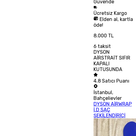
Güvende
Ücretsiz
Kargo
Elden al, kartla
öde!
8.000 TL
6
taksit
DYSON
AİRSTRAİT SIFIR
KAPALI
KUTUSUNDA
4.8
Satıcı Puanı
İstanbul
,
Bahçelievler
DYSON AİRWRAP
İ.D SAÇ
ŞEKİLENDİRİCİ