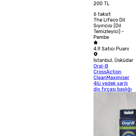
200 TL
6
taksit
The Lifeco Dil
Sıyırıcısı (Dil
Temizleyici) -
Pembe
4.9
Satıcı Puanı
İstanbul
,
Üsküdar
Oral-B
CrossAction
CleanMaximiser
4lü yedek şarjlı
diş fırçası başlığı