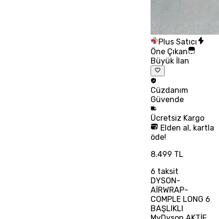
Plus Satıcı
Öne Çıkan
Büyük İlan
Cüzdanım
Güvende
Ücretsiz
Kargo
Elden al, kartla
öde!
8.499 TL
6
taksit
DYSON-
AİRWRAP-
COMPLE LONG 6
BAŞLIKLI
MyDyson AKTİF