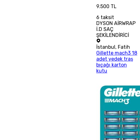
9.500 TL
6
taksit
DYSON AİRWRAP
İ.D SAÇ
ŞEKİLENDİRİCİ
İstanbul
,
Fatih
Gillette mach3 18
adet yedek traş
bıçağı karton
kutu