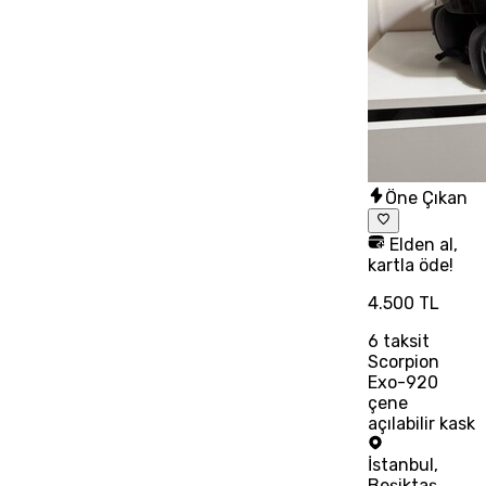
Öne Çıkan
Elden al,
kartla öde!
4.500 TL
6
taksit
Scorpion
Exo-920
çene
açılabilir kask
İstanbul
,
Beşiktaş