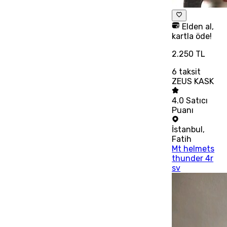
Elden al,
kartla öde!
2.250 TL
6
taksit
ZEUS KASK
4.0
Satıcı
Puanı
İstanbul
,
Fatih
Mt helmets
thunder 4r
sv