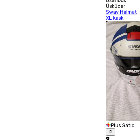
İstanbul
,
Üsküdar
Sway Helmat
XL kask
Plus Satıcı