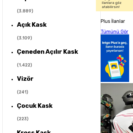
ilanlara göz
atabilirsin!
(
3.889
)
Plus İlanlar
Açık Kask
Tümünü Gör
(
3.109
)
Çeneden Açılır Kask
(
1.422
)
Vizör
(
241
)
Çocuk Kask
(
223
)
Kross Kask