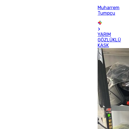
Muharrem
Tumpçu
YARIM
GÖZLÜKLÜ
KASK