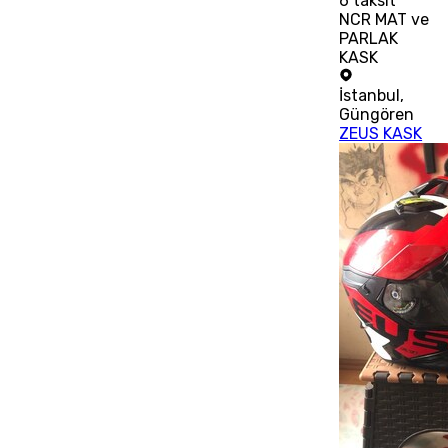
6
taksit
NCR MAT ve
PARLAK
KASK
İstanbul
,
Güngören
ZEUS KASK