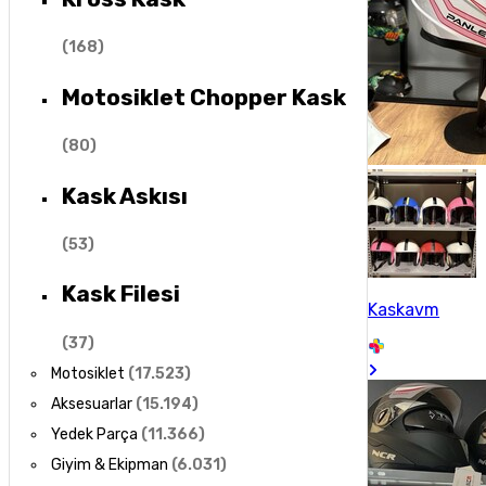
(
168
)
Motosiklet Chopper Kask
(
80
)
Kask Askısı
(
53
)
Kask Filesi
Kaskavm
(
37
)
Motosiklet
(
17.523
)
Aksesuarlar
(
15.194
)
Yedek Parça
(
11.366
)
Giyim & Ekipman
(
6.031
)