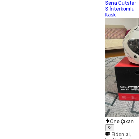
Sena Outstar
S İnterkomlu
Kask
Öne Çıkan
Elden al,