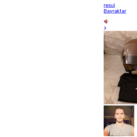
resul
Bayraktar