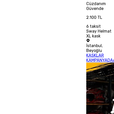
Cüzdanım
Güvende
2.100 TL
6
taksit
Sway Helmat
XL kask
İstanbul
,
Beyoğlu
KASKLAR
KAMPANYADAA