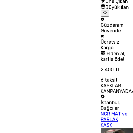
Öne Çıkan
Büyük İlan
Cüzdanım
Güvende
Ücretsiz
Kargo
Elden al,
kartla öde!
2.400 TL
6
taksit
KASKLAR
KAMPANYADAA
İstanbul
,
Bağcılar
NCR MAT ve
PARLAK
KASK