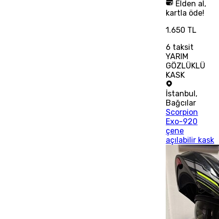
Elden al,
kartla öde!
1.650 TL
6
taksit
YARIM
GÖZLÜKLÜ
KASK
İstanbul
,
Bağcılar
Scorpion
Exo-920
çene
açılabilir kask