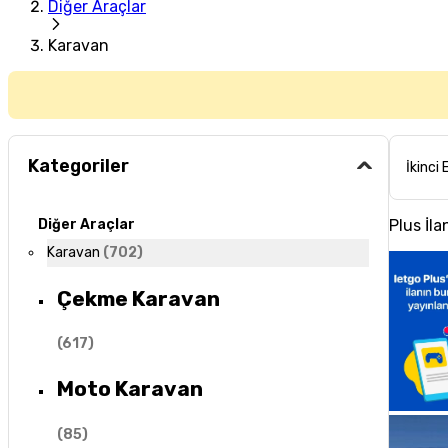
Diğer Araçlar
Karavan
Kategoriler
İkinci 
Plus İla
Diğer Araçlar
Karavan
(
702
)
Çekme Karavan
(
617
)
Moto Karavan
(
85
)