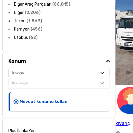
Diğer Araç Parçaları
(
66.815
)
Diğer
(
2.206
)
Tekne
(
1.869
)
Kamyon
(
456
)
Otobüs
(
62
)
Konum
İl seçin
İlçe seçin
Mevcut konumu kullan
kıvanç
Plus İlanlar
Yeni