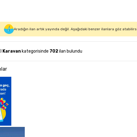
Aradığın ilan artık yayında değil. Aşağıdaki benzer ilanlara göz atabilirs
El
Karavan
kategorisinde
702
ilan bulundu
nlar