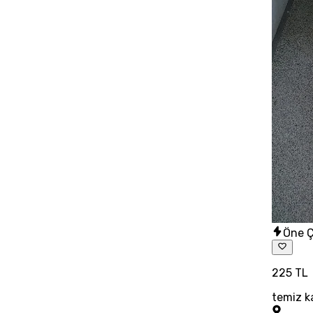
Öne Ç
225 TL
temiz k