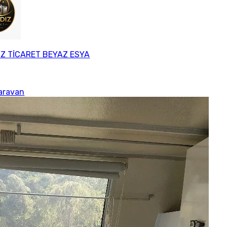
IZ TİCARET BEYAZ ESYA
aravan