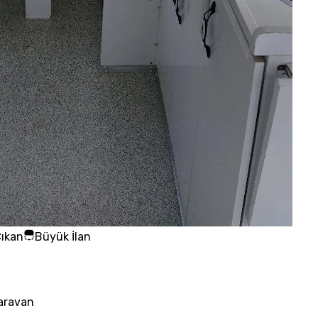
ıkan
Büyük İlan
aravan