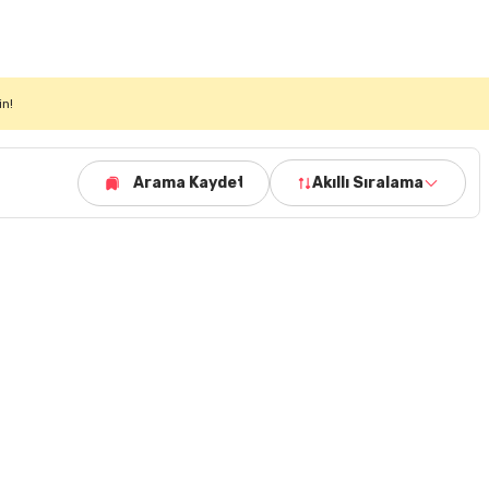
in!
Arama Kaydet
Akıllı Sıralama