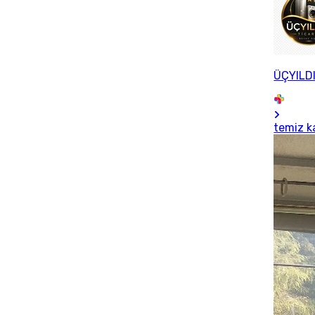
ÜÇYILD
temiz k