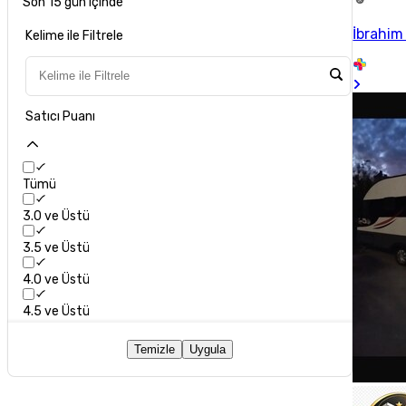
Son 15 gün içinde
İbrahim
Kelime ile Filtrele
Satıcı Puanı
Tümü
3.0 ve Üstü
3.5 ve Üstü
4.0 ve Üstü
4.5 ve Üstü
Temizle
Uygula