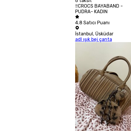
6
taksit
‼CROCS BAYABAND -
PUDRA- KADIN
4.8
Satıcı Puanı
İstanbul
,
Üsküdar
adl ışık bej çanta