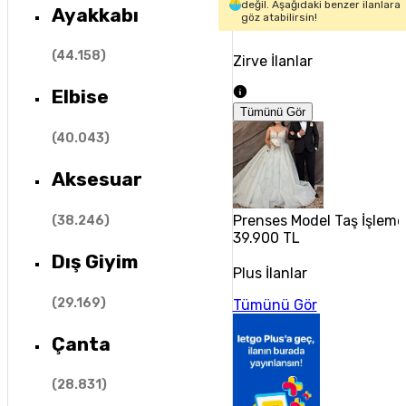
değil. Aşağıdaki benzer ilanlara
Ayakkabı
göz atabilirsin!
(
44.158
)
Zirve İlanlar
Elbise
Tümünü Gör
(
40.043
)
Aksesuar
Prenses Model Taş İşlemeli
(
38.246
)
39.900 TL
Dış Giyim
Plus İlanlar
(
29.169
)
Tümünü Gör
Çanta
(
28.831
)