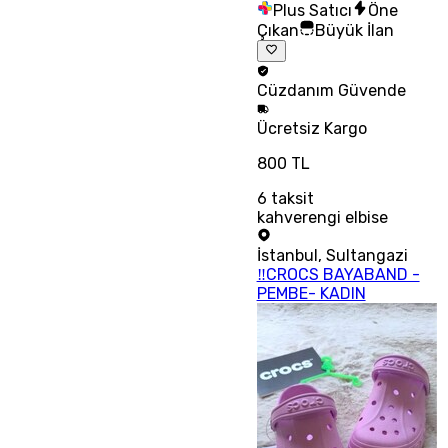
Plus Satıcı
Öne
Çıkan
Büyük İlan
Cüzdanım
Güvende
Ücretsiz
Kargo
800 TL
6
taksit
kahverengi elbise
İstanbul
,
Sultangazi
‼CROCS BAYABAND -
PEMBE- KADIN