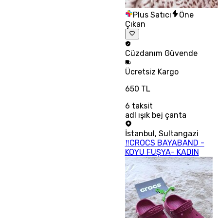
Plus Satıcı
Öne
Çıkan
Cüzdanım
Güvende
Ücretsiz
Kargo
650 TL
6
taksit
adl ışık bej çanta
İstanbul
,
Sultangazi
‼CROCS BAYABAND -
KOYU FUŞYA- KADIN