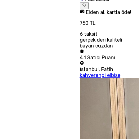
Elden al, kartla öde!
750 TL
6
taksit
gerçek deri kaliteli
bayan cüzdan
4.1
Satıcı Puanı
İstanbul
,
Fatih
kahverengi elbise