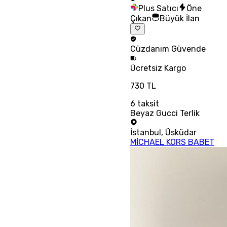
Plus Satıcı
Öne
Çıkan
Büyük İlan
Cüzdanım
Güvende
Ücretsiz
Kargo
730 TL
6
taksit
Beyaz Gucci Terlik
İstanbul
,
Üsküdar
MİCHAEL KORS BABET