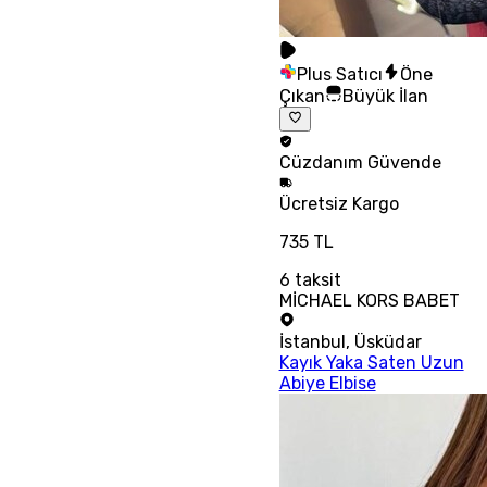
Plus Satıcı
Öne
Çıkan
Büyük İlan
Cüzdanım
Güvende
Ücretsiz
Kargo
735 TL
6
taksit
MİCHAEL KORS BABET
İstanbul
,
Üsküdar
Kayık Yaka Saten Uzun
Abiye Elbise