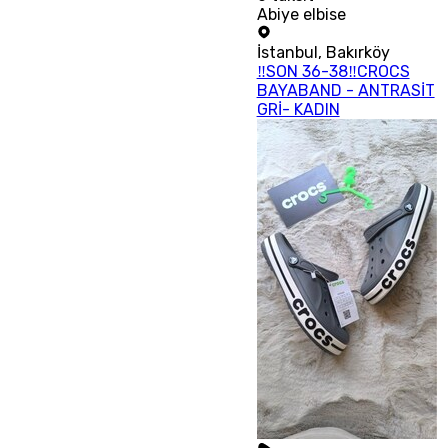
Abiye elbise
İstanbul
,
Bakırköy
‼SON 36-38‼CROCS
BAYABAND - ANTRASİT
GRİ- KADIN