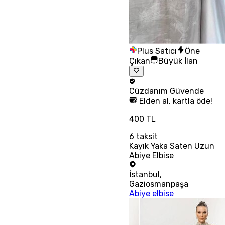
Plus Satıcı
Öne
Çıkan
Büyük İlan
Cüzdanım
Güvende
Elden al, kartla öde!
400 TL
6
taksit
Kayık Yaka Saten Uzun
Abiye Elbise
İstanbul
,
Gaziosmanpaşa
Abiye elbise