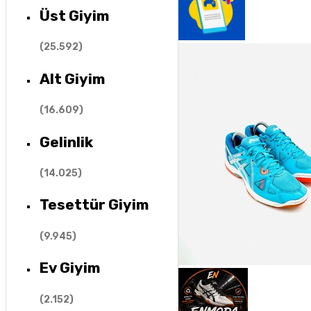
Üst Giyim
(
25.592
)
Alt Giyim
(
16.609
)
Gelinlik
(
14.025
)
Tesettür Giyim
(
9.945
)
Ev Giyim
(
2.152
)