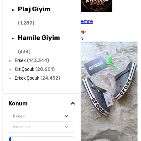
Plaj Giyim
emre
(
1.289
)
Hamile Giyim
(
434
)
Erkek
(
143.344
)
Kız Çocuk
(
28.601
)
Erkek Çocuk
(
24.452
)
Konum
İl seçin
İlçe seçin