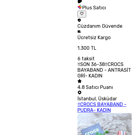
Plus Satıcı
Cüzdanım
Güvende
Ücretsiz
Kargo
1.300 TL
6
taksit
‼SON 36-38‼CROCS
BAYABAND - ANTRASİT
GRİ- KADIN
4.8
Satıcı Puanı
İstanbul
,
Üsküdar
‼CROCS BAYABAND -
PUDRA- KADIN