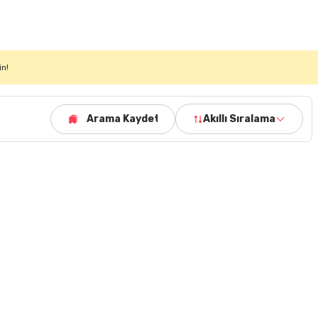
in!
Arama Kaydet
Akıllı Sıralama