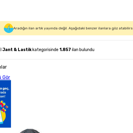
Aradığın ilan artık yayında değil. Aşağıdaki benzer ilanlara göz atabilirs
El
Jant & Lastik
kategorisinde
1.857
ilan bulundu
nlar
 Gör