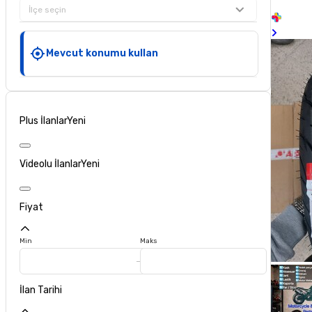
İlçe seçin
Mevcut konumu kullan
Plus İlanlar
Yeni
Videolu İlanlar
Yeni
Fiyat
Min
Maks
İlan Tarihi