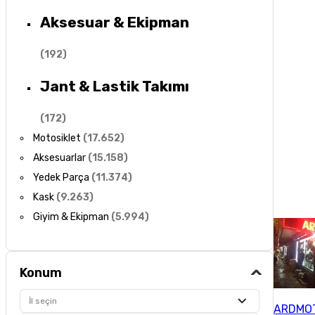
Aksesuar & Ekipman
(
192
)
Jant & Lastik Takımı
(
172
)
Motosiklet
(
17.652
)
Aksesuarlar
(
15.158
)
Yedek Parça
(
11.374
)
Kask
(
9.263
)
Giyim & Ekipman
(
5.994
)
Konum
İl seçin
ARDMOT