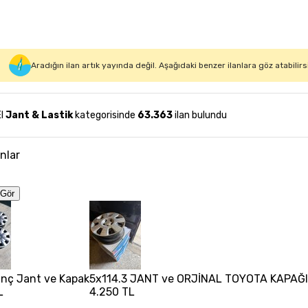
Aradığın ilan artık yayında değil. Aşağıdaki benzer ilanlara göz atabilirs
El
Jant & Lastik
kategorisinde
63.363
ilan bulundu
anlar
Gör
 inç Jant ve Kapak
5x114.3 JANT ve ORJİNAL TOYOTA KAPAĞ
L
4.250 TL