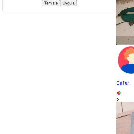
Temizle
Uygula
Cafer