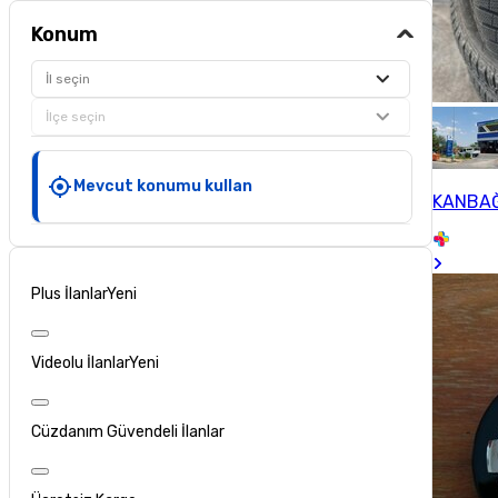
Konum
İl seçin
İlçe seçin
Mevcut konumu kullan
KANBAĞ
Plus İlanlar
Yeni
Videolu İlanlar
Yeni
Cüzdanım Güvendeli İlanlar