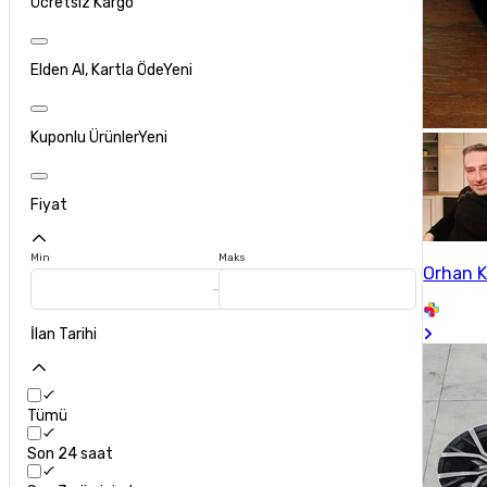
Ücretsiz Kargo
Elden Al, Kartla Öde
Yeni
Kuponlu Ürünler
Yeni
Fiyat
Min
Maks
Orhan 
İlan Tarihi
Tümü
Son 24 saat