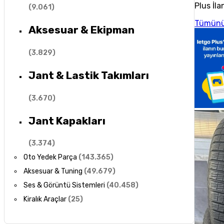
Plus İla
(
9.061
)
Tümünü
Aksesuar & Ekipman
(
3.829
)
Jant & Lastik Takımları
(
3.670
)
Jant Kapakları
(
3.374
)
Oto Yedek Parça
(
143.365
)
Aksesuar & Tuning
(
49.679
)
Ses & Görüntü Sistemleri
(
40.458
)
Kiralık Araçlar
(
25
)