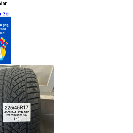
nlar
 Gör