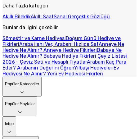
Daha fazla kategori
Akıllı Bileklik
Akıllı Saat
Sanal Gerçeklik Gözlüğü
Bunlar da ilgini çekebilir
Sömestir ve Karne Hediyesi
Doğum Günü Hediye ve
Fikirleri
Araba İlanı Ver, Arabanı Hızlıca Sat
Anneye Ne
Hediye Ne Alınır? Anneye Hediye Fikirleri
Babaya Ne
Hediye Ne Alınır? Babaya Hediye Fikirleri
Çeyiz Listesi
2026 - Çeyiz Seti ve Hesaplı Fiyatlar
Arabam Kaç Para
Eder? Arabanın Değerini Öğren
Yılbaşı Hediyeleri
Ev
Hediyesi Ne Alınır? Yeni Ev Hediyesi Fikirleri
Popüler Kategoriler
Popüler Sayfalar
letgo