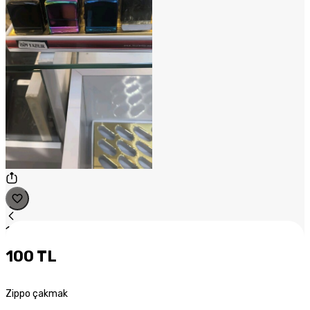
1
/
1
100 TL
Zippo çakmak