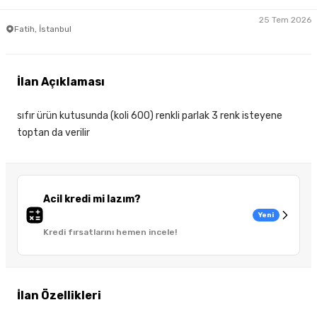
25 Tem 2026
Fatih, İstanbul
İlan Açıklaması
sıfır ürün kutusunda (koli 600) renkli parlak 3 renk isteyene
toptan da verilir
Acil kredi mi lazım?
Yeni
Kredi fırsatlarını hemen incele!
İlan Özellikleri