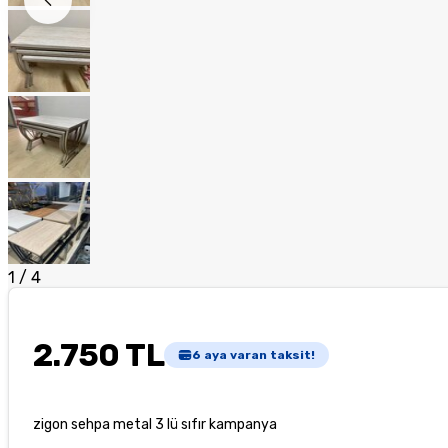
1
/
4
2.750 TL
6
aya varan taksit!
zigon sehpa metal 3 lü sıfır kampanya