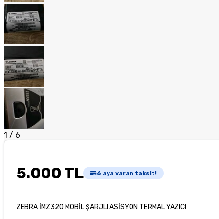
1
/
6
5.000 TL
6
aya varan taksit!
ZEBRA İMZ320 MOBİL ŞARJLI ASİSYON TERMAL YAZICI