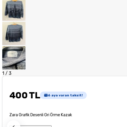
1
/
3
400 TL
6
aya varan taksit!
Zara Grafik Desenli Gri Örme Kazak