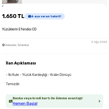
1
/
2
1.650 TL
6
aya varan taksit!
Yüzüklerin Efendisi CD
5 Ağu 2026
Üsküdar, İstanbul
İlan Açıklaması
- İki Kule - Yüzük Kardeşliği - Kralın Dönüşü
Temizdir.
Banka veya kredi kartı ile ödeme avantajı!
Hemen Başla!