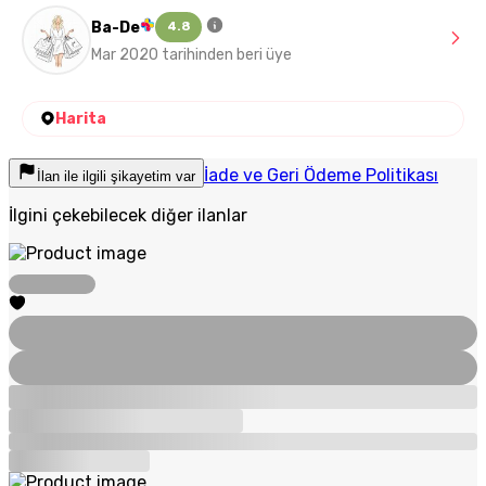
Ba-De
4.8
Mar 2020 tarihinden beri üye
Harita
İade ve Geri Ödeme Politikası
İlan ile ilgili şikayetim var
İlgini çekebilecek diğer ilanlar