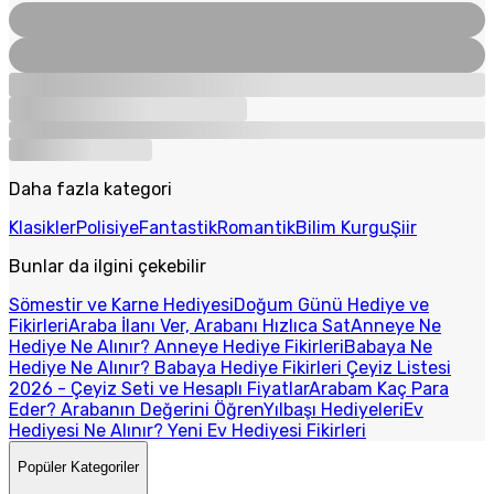
Daha fazla kategori
Klasikler
Polisiye
Fantastik
Romantik
Bilim Kurgu
Şiir
Bunlar da ilgini çekebilir
Sömestir ve Karne Hediyesi
Doğum Günü Hediye ve
Fikirleri
Araba İlanı Ver, Arabanı Hızlıca Sat
Anneye Ne
Hediye Ne Alınır? Anneye Hediye Fikirleri
Babaya Ne
Hediye Ne Alınır? Babaya Hediye Fikirleri
Çeyiz Listesi
2026 - Çeyiz Seti ve Hesaplı Fiyatlar
Arabam Kaç Para
Eder? Arabanın Değerini Öğren
Yılbaşı Hediyeleri
Ev
Hediyesi Ne Alınır? Yeni Ev Hediyesi Fikirleri
Popüler Kategoriler