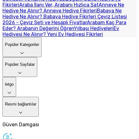
Fikirleri
Araba İlanı Ver, Arabanı Hızlıca Sat
Anneye Ne
Hediye Ne Alınır? Anneye Hediye Fikirleri
Babaya Ne
Hediye Ne Alınır? Babaya Hediye Fikirleri
Çeyiz Listesi
2026 - Çeyiz Seti ve Hesaplı Fiyatlar
Arabam Kaç Para
Eder? Arabanın Değerini Öğren
Yılbaşı Hediyeleri
Ev
Hediyesi Ne Alınır? Yeni Ev Hediyesi Fikirleri
Popüler Kategoriler
Popüler Sayfalar
letgo
Resmi bağlantılar
Güven Damgası