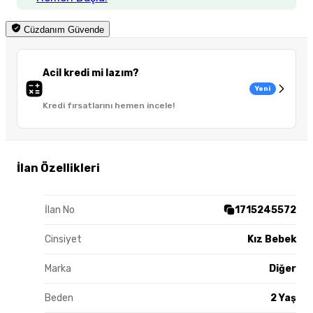
Cüzdanım Güvende
Acil kredi mi lazım?
Yeni
Kredi fırsatlarını hemen incele!
İlan Özellikleri
İlan No
1715245572
Cinsiyet
Kız Bebek
Marka
Diğer
Beden
2 Yaş