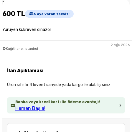
1
/
3
600 TL
6
aya varan taksit!
Yürüyen kükreyen dinazor
2 Ağu 2026
Kağıthane, İstanbul
İlan Açıklaması
Ürün sıfırfır 4 levent sanyide yada kargo ile alabilşrsiniz
Banka veya kredi kartı ile ödeme avantajı!
Hemen Başla!