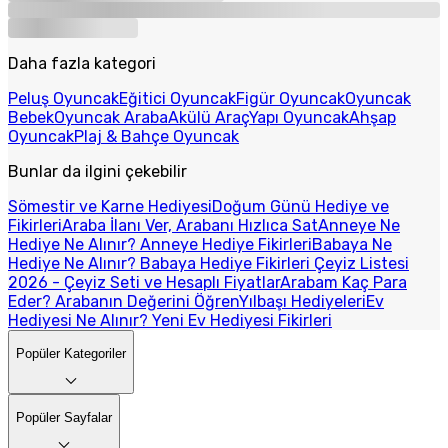
Daha fazla kategori
Peluş Oyuncak
Eğitici Oyuncak
Figür Oyuncak
Oyuncak
Bebek
Oyuncak Araba
Akülü Araç
Yapı Oyuncak
Ahşap
Oyuncak
Plaj & Bahçe Oyuncak
Bunlar da ilgini çekebilir
Sömestir ve Karne Hediyesi
Doğum Günü Hediye ve
Fikirleri
Araba İlanı Ver, Arabanı Hızlıca Sat
Anneye Ne
Hediye Ne Alınır? Anneye Hediye Fikirleri
Babaya Ne
Hediye Ne Alınır? Babaya Hediye Fikirleri
Çeyiz Listesi
2026 - Çeyiz Seti ve Hesaplı Fiyatlar
Arabam Kaç Para
Eder? Arabanın Değerini Öğren
Yılbaşı Hediyeleri
Ev
Hediyesi Ne Alınır? Yeni Ev Hediyesi Fikirleri
Popüler Kategoriler
Popüler Sayfalar