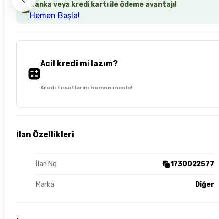
Banka veya kredi kartı ile ödeme avantajı!
Hemen Başla!
Acil kredi mi lazım?
Kredi fırsatlarını hemen incele!
İlan Özellikleri
İlan No
1730022577
Marka
Diğer