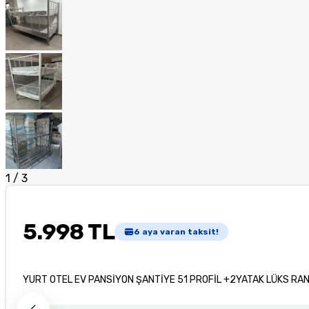
1
/
3
5.998 TL
6
aya varan taksit!
YURT OTEL EV PANSİYON ŞANTİYE 51 PROFİL +2YATAK LÜKS RA