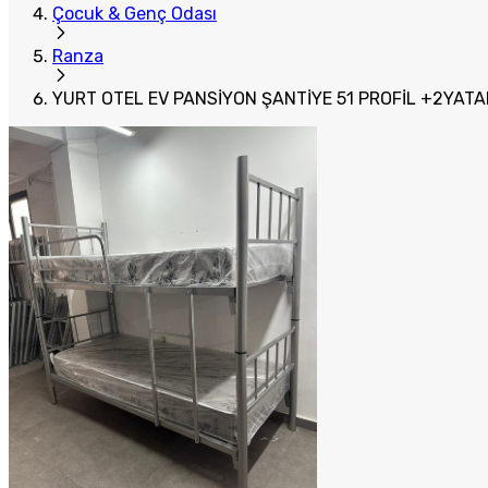
Çocuk & Genç Odası
Ranza
YURT OTEL EV PANSİYON ŞANTİYE 51 PROFİL +2YAT