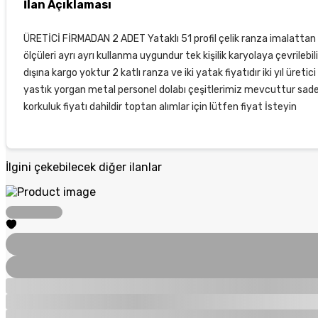
İlan Açıklaması
ÜRETİCİ FİRMADAN 2 ADET Yataklı 51 profil çelik ranza imalattan 
ölçüleri ayrı ayrı kullanma uygundur tek kişilik karyolaya çevrilebi
dışına kargo yoktur 2 katlı ranza ve iki yatak fiyatıdır iki yıl üreti
yastık yorgan metal personel dolabı çeşitlerimiz mevcuttur sadece
korkuluk fiyatı dahildir toptan alımlar için lütfen fiyat İsteyin
İlgini çekebilecek diğer ilanlar