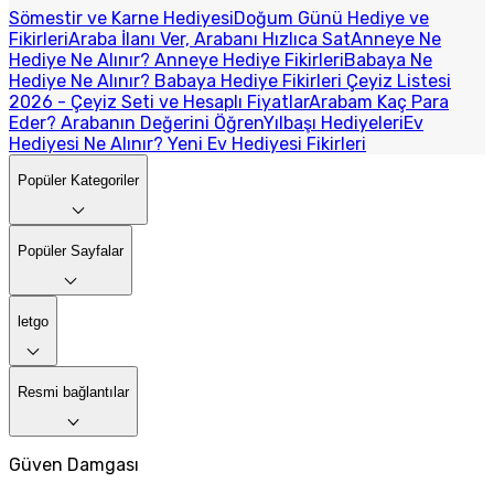
Sömestir ve Karne Hediyesi
Doğum Günü Hediye ve
Fikirleri
Araba İlanı Ver, Arabanı Hızlıca Sat
Anneye Ne
Hediye Ne Alınır? Anneye Hediye Fikirleri
Babaya Ne
Hediye Ne Alınır? Babaya Hediye Fikirleri
Çeyiz Listesi
2026 - Çeyiz Seti ve Hesaplı Fiyatlar
Arabam Kaç Para
Eder? Arabanın Değerini Öğren
Yılbaşı Hediyeleri
Ev
Hediyesi Ne Alınır? Yeni Ev Hediyesi Fikirleri
Popüler Kategoriler
Popüler Sayfalar
letgo
Resmi bağlantılar
Güven Damgası