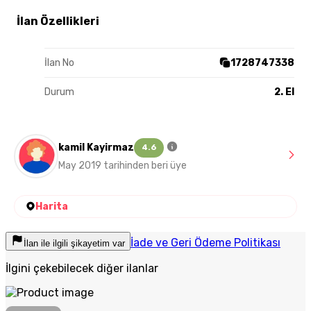
İlan Özellikleri
İlan No
1728747338
Durum
2. El
kamil Kayirmaz
4.6
May 2019 tarihinden beri üye
Harita
İade ve Geri Ödeme Politikası
İlan ile ilgili şikayetim var
İlgini çekebilecek diğer ilanlar