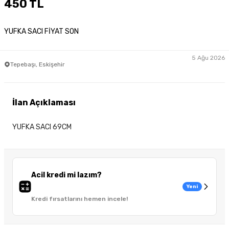
450 TL
YUFKA SACI FİYAT SON
5 Ağu 2026
Tepebaşı, Eskişehir
İlan Açıklaması
YUFKA SACI 69CM
Acil kredi mi lazım?
Yeni
Kredi fırsatlarını hemen incele!