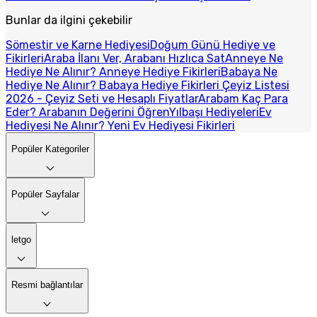
Bunlar da ilgini çekebilir
Sömestir ve Karne Hediyesi
Doğum Günü Hediye ve
Fikirleri
Araba İlanı Ver, Arabanı Hızlıca Sat
Anneye Ne
Hediye Ne Alınır? Anneye Hediye Fikirleri
Babaya Ne
Hediye Ne Alınır? Babaya Hediye Fikirleri
Çeyiz Listesi
2026 - Çeyiz Seti ve Hesaplı Fiyatlar
Arabam Kaç Para
Eder? Arabanın Değerini Öğren
Yılbaşı Hediyeleri
Ev
Hediyesi Ne Alınır? Yeni Ev Hediyesi Fikirleri
Popüler Kategoriler
Popüler Sayfalar
letgo
Resmi bağlantılar