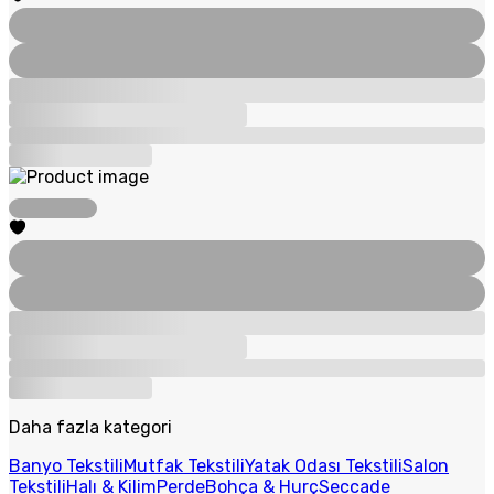
Daha fazla kategori
Banyo Tekstili
Mutfak Tekstili
Yatak Odası Tekstili
Salon
Tekstili
Halı & Kilim
Perde
Bohça & Hurç
Seccade