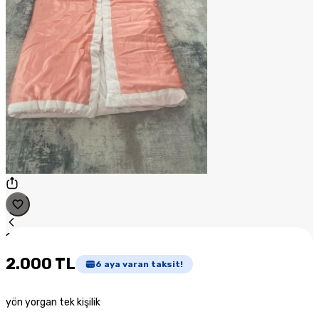
1
/
1
2.000 TL
6
aya varan taksit!
yön yorgan tek kişilik