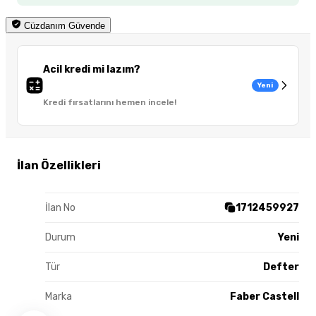
Cüzdanım Güvende
Acil kredi mi lazım?
Yeni
Kredi fırsatlarını hemen incele!
İlan Özellikleri
İlan No
1712459927
Durum
Yeni
Tür
Defter
Marka
Faber Castell