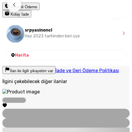
Güvenli Ödeme
Kolay İade
srpyasinoncl
Haz 2023 tarihinden beri üye
Harita
İade ve Geri Ödeme Politikası
İlan ile ilgili şikayetim var
İlgini çekebilecek diğer ilanlar