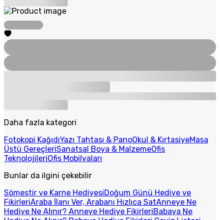
Daha fazla kategori
Fotokopi Kağıdı
Yazı Tahtası & Pano
Okul & Kırtasiye
Masa
Üstü Gereçleri
Sanatsal Boya & Malzeme
Ofis
Teknolojileri
Ofis Mobilyaları
Bunlar da ilgini çekebilir
Sömestir ve Karne Hediyesi
Doğum Günü Hediye ve
Fikirleri
Araba İlanı Ver, Arabanı Hızlıca Sat
Anneye Ne
Hediye Ne Alınır? Anneye Hediye Fikirleri
Babaya Ne