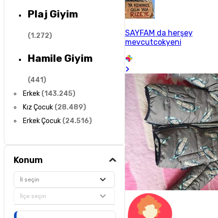
Plaj Giyim
SAYFAM da herşey
(
1.272
)
mevcutcokyeni
Hamile Giyim
(
441
)
Erkek
(
143.245
)
Kız Çocuk
(
28.489
)
Erkek Çocuk
(
24.516
)
Konum
İl seçin
İlçe seçin