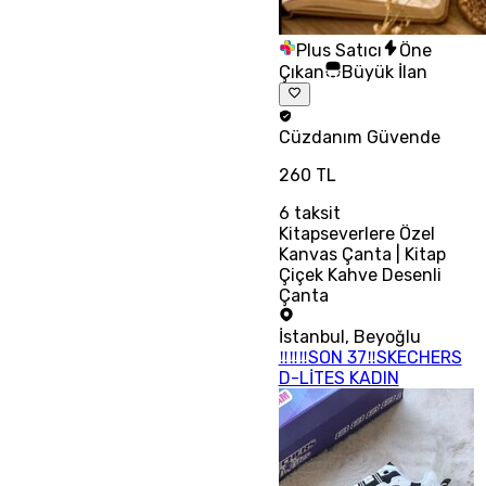
Plus Satıcı
Öne
Çıkan
Büyük İlan
Cüzdanım
Güvende
260 TL
6
taksit
Kitapseverlere Özel
Kanvas Çanta | Kitap
Çiçek Kahve Desenli
Çanta
İstanbul
,
Beyoğlu
‼‼‼SON 37‼SKECHERS
D-LİTES KADIN