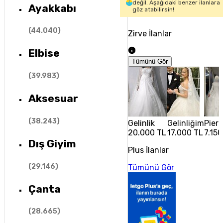
değil. Aşağıdaki benzer ilanlara
Ayakkabı
göz atabilirsin!
(
44.040
)
Zirve İlanlar
Elbise
Tümünü Gör
(
39.983
)
Aksesuar
(
38.243
)
Gelinlik
Gelinliğim
Pier
20.000 TL
17.000 TL
7.150
Dış Giyim
Plus İlanlar
(
29.146
)
Tümünü Gör
Çanta
(
28.665
)