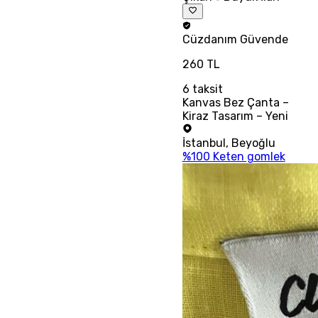
Cüzdanım
Güvende
260 TL
6
taksit
Kanvas Bez Çanta –
Kiraz Tasarım – Yeni
İstanbul
,
Beyoğlu
%100 Keten gomlek