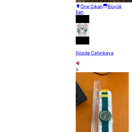
Öne Çıkan
Büyük
İlan
Gözde Çetinkaya