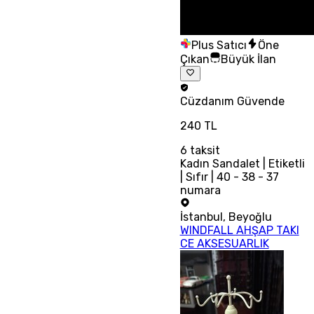
Plus Satıcı
Öne
Çıkan
Büyük İlan
Cüzdanım
Güvende
240 TL
6
taksit
Kadın Sandalet | Etiketli
| Sıfır | 40 - 38 - 37
numara
İstanbul
,
Beyoğlu
WINDFALL AHŞAP TAKI
CE AKSESUARLIK