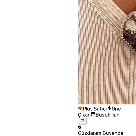
Plus Satıcı
Öne
Çıkan
Büyük İlan
Cüzdanım
Güvende