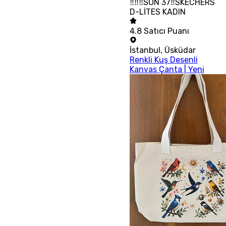
‼‼‼SON 37‼SKECHERS
D-LİTES KADIN
4.8
Satıcı Puanı
İstanbul
,
Üsküdar
Renkli Kuş Desenli
Kanvas Çanta | Yeni