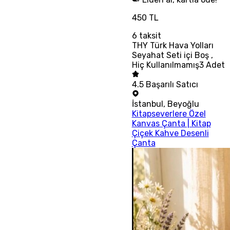
450 TL
6
taksit
THY Türk Hava Yolları
Seyahat Seti içi Boş ,
Hiç Kullanılmamış3 Adet
4.5
Başarılı Satıcı
İstanbul
,
Beyoğlu
Kitapseverlere Özel
Kanvas Çanta | Kitap
Çiçek Kahve Desenli
Çanta