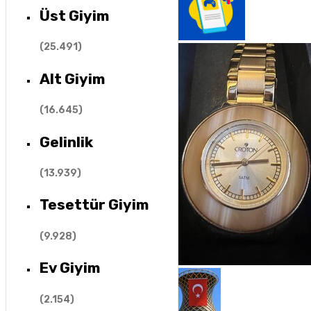
Üst Giyim
(
25.491
)
Alt Giyim
(
16.645
)
Gelinlik
(
13.939
)
Tesettür Giyim
(
9.928
)
Ev Giyim
(
2.154
)