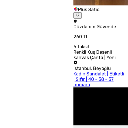
Plus Satıcı
Cüzdanım
Güvende
260 TL
6
taksit
Renkli Kuş Desenli
Kanvas Çanta | Yeni
İstanbul
,
Beyoğlu
Kadın Sandalet | Etiketli
| Sıfır | 40 - 38 - 37
numara