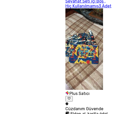
Seyahat Seti içi Boş ,
Hiç Kullanılmamış3 Adet
Plus Satıcı
Cüzdanım
Güvende
Elden al, kartla öde!