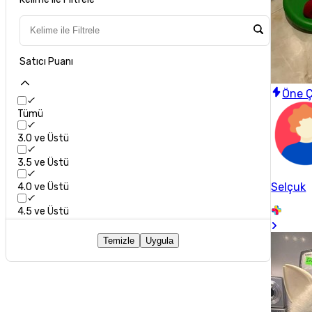
Satıcı Puanı
Öne Ç
Tümü
3.0 ve Üstü
3.5 ve Üstü
Selçuk
4.0 ve Üstü
4.5 ve Üstü
Temizle
Uygula