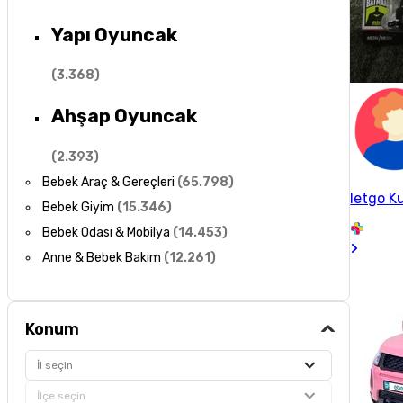
Yapı Oyuncak
(
3.368
)
Ahşap Oyuncak
(
2.393
)
Bebek Araç & Gereçleri
(
65.798
)
letgo Ku
Bebek Giyim
(
15.346
)
Bebek Odası & Mobilya
(
14.453
)
Anne & Bebek Bakım
(
12.261
)
Konum
İl seçin
İlçe seçin