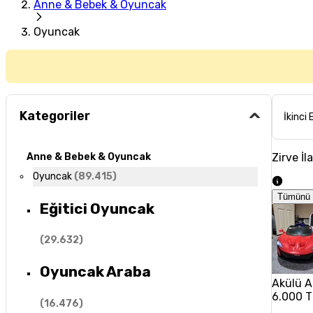
Anne & Bebek & Oyuncak
Oyuncak
Kategoriler
İkinci 
Zirve İl
Anne & Bebek & Oyuncak
Oyuncak
(
89.415
)
Tümünü 
Eğitici Oyuncak
(
29.632
)
Oyuncak Araba
Akülü A
6.000 T
(
16.476
)