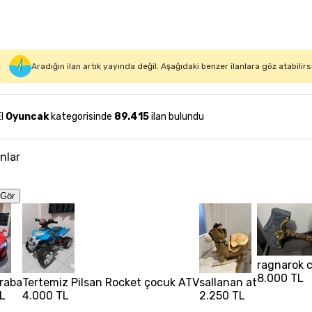
Aradığın ilan artık yayında değil. Aşağıdaki benzer ilanlara göz atabilirs
El
Oyuncak
kategorisinde
89.415
ilan bulundu
anlar
Gör
ragnarok c
8.000 TL
raba
Tertemiz Pilsan Rocket çocuk ATV
sallanan at
L
4.000 TL
2.250 TL