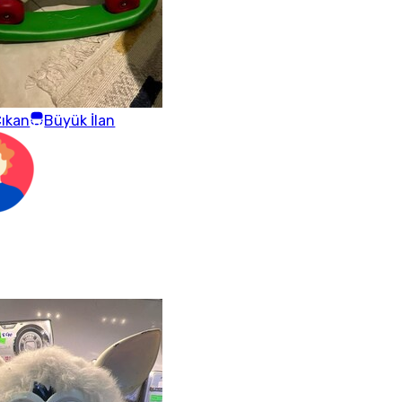
ıkan
Büyük İlan