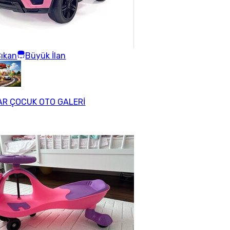
ıkan
Büyük İlan
R ÇOCUK OTO GALERİ