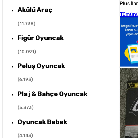
Plus İla
Akülü Araç
Tümünü
(
11.738
)
Figür Oyuncak
(
10.091
)
Peluş Oyuncak
(
6.193
)
Plaj & Bahçe Oyuncak
(
5.373
)
Oyuncak Bebek
(
4.143
)