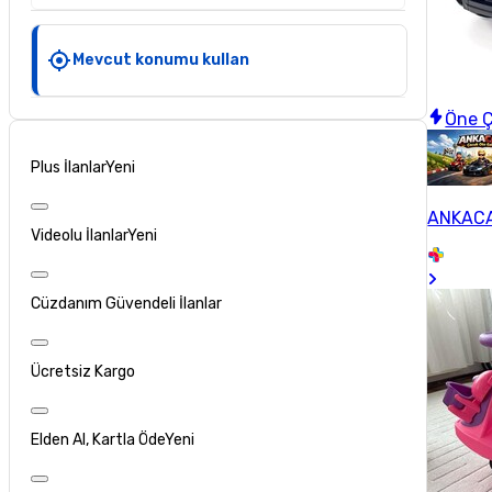
Mevcut konumu kullan
Öne Ç
Plus İlanlar
Yeni
ANKACA
Videolu İlanlar
Yeni
Cüzdanım Güvendeli İlanlar
Ücretsiz Kargo
Elden Al, Kartla Öde
Yeni