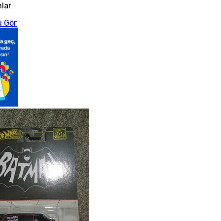
nlar
 Gör