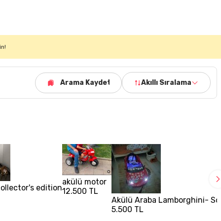
in!
Arama Kaydet
Akıllı Sıralama
akülü motor
ollector's edition
12.500 TL
Akülü Araba Lamborghini- S
5.500 TL