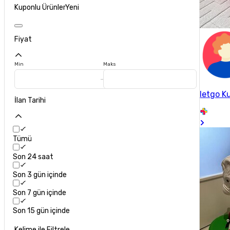
Kuponlu Ürünler
Yeni
Fiyat
Min
Maks
letgo Ku
İlan Tarihi
Tümü
Son 24 saat
Son 3 gün içinde
Son 7 gün içinde
Son 15 gün içinde
Kelime ile Filtrele