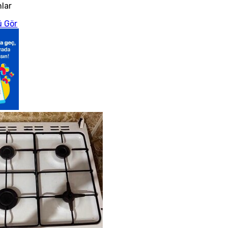
nlar
 Gör