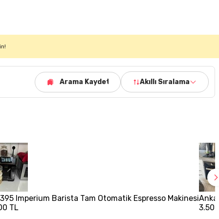
in!
Arama Kaydet
Akıllı Sıralama
395 Imperium Barista Tam Otomatik Espresso Makinesi
Ankas
00 TL
3.500