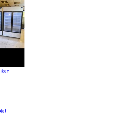
ıkan
lat