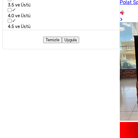
Polat S
3.5 ve Üstü
4.0 ve Üstü
4.5 ve Üstü
Temizle
Uygula