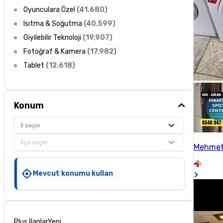
Oyunculara Özel
(
41.680
)
Isıtma & Soğutma
(
40.599
)
Giyilebilir Teknoloji
(
19.907
)
Fotoğraf & Kamera
(
17.982
)
Tablet
(
12.618
)
Konum
İl seçin
İlçe seçin
Mehmet
Mevcut konumu kullan
Plus İlanlar
Yeni