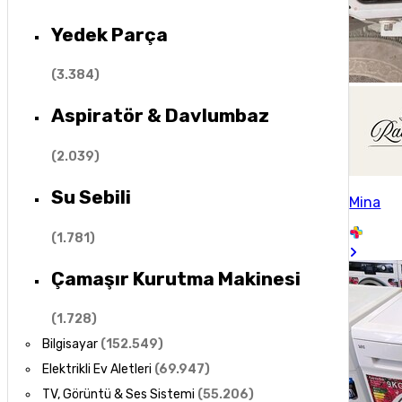
Yedek Parça
(
3.384
)
Aspiratör & Davlumbaz
(
2.039
)
Su Sebili
Mina
(
1.781
)
Çamaşır Kurutma Makinesi
(
1.728
)
Bilgisayar
(
152.549
)
Elektrikli Ev Aletleri
(
69.947
)
TV, Görüntü & Ses Sistemi
(
55.206
)