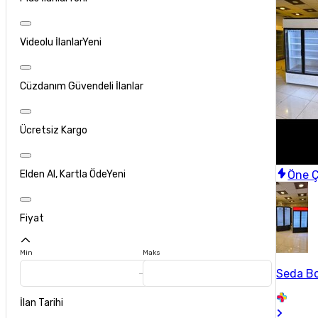
Videolu İlanlar
Yeni
Cüzdanım Güvendeli İlanlar
Ücretsiz Kargo
Öne Ç
Elden Al, Kartla Öde
Yeni
Fiyat
Min
Maks
Seda Bo
İlan Tarihi