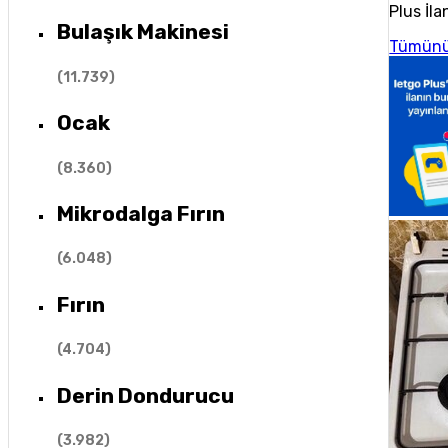
Plus İla
Bulaşık Makinesi
Tümünü
(
11.739
)
Ocak
(
8.360
)
Mikrodalga Fırın
(
6.048
)
Fırın
(
4.704
)
Derin Dondurucu
(
3.982
)