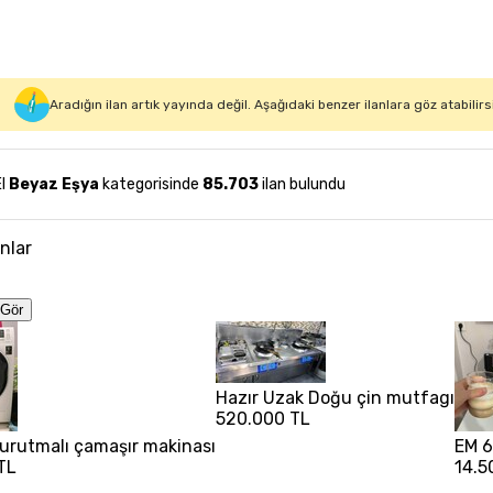
Aradığın ilan artık yayında değil. Aşağıdaki benzer ilanlara göz atabilirs
El
Beyaz Eşya
kategorisinde
85.703
ilan bulundu
anlar
Gör
Hazır Uzak Doğu çin mutfagı
520.000 TL
 kurutmalı çamaşır makinası
EM 6
TL
14.5