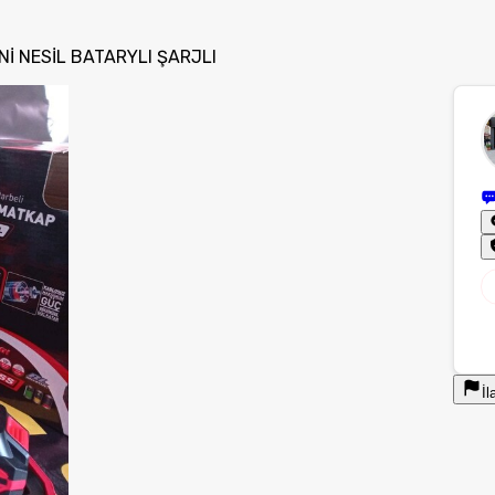
Nİ NESİL BATARYLI ŞARJLI
İl