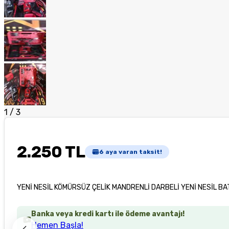
1
/
3
2.250 TL
6
aya varan taksit!
YENİ NESİL KÖMÜRSÜZ ÇELİK MANDRENLİ DARBELİ YENİ NESİL BA
Banka veya kredi kartı ile ödeme avantajı!
Hemen Başla!