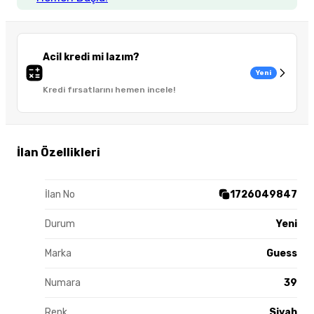
Acil kredi mi lazım?
Yeni
Kredi fırsatlarını hemen incele!
İlan Özellikleri
İlan No
1726049847
Durum
Yeni
Marka
Guess
Numara
39
Renk
Siyah