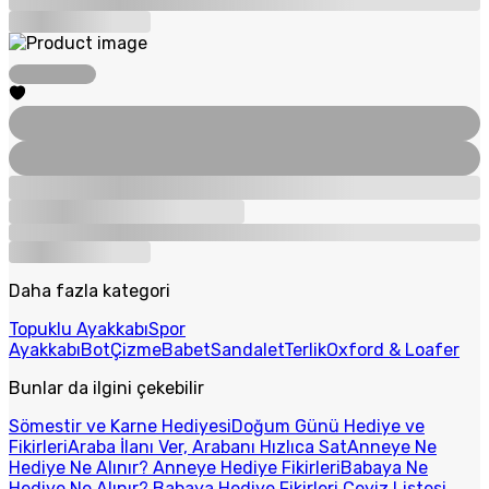
Daha fazla kategori
Topuklu Ayakkabı
Spor
Ayakkabı
Bot
Çizme
Babet
Sandalet
Terlik
Oxford & Loafer
Bunlar da ilgini çekebilir
Sömestir ve Karne Hediyesi
Doğum Günü Hediye ve
Fikirleri
Araba İlanı Ver, Arabanı Hızlıca Sat
Anneye Ne
Hediye Ne Alınır? Anneye Hediye Fikirleri
Babaya Ne
Hediye Ne Alınır? Babaya Hediye Fikirleri
Çeyiz Listesi