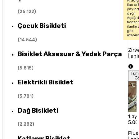
Aradığ
ilan ar
yayın
(
26.122
)
değil.
Aşağıd
benze
Çocuk Bisikleti
ilanlar
göz
atabili
(
14.544
)
Zirv
Bisiklet Aksesuar & Yedek Parça
İlanl
(
5.815
)
Tüm
G
Elektrikli Bisiklet
(
5.781
)
Dağ Bisikleti
1 ay 
5.00
(
2.282
)
Plus
Katlanır Bisiklet