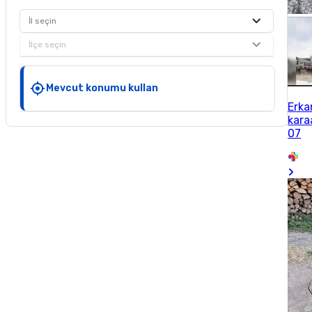
İl seçin
İlçe seçin
Mevcut konumu kullan
Erka
kara
07