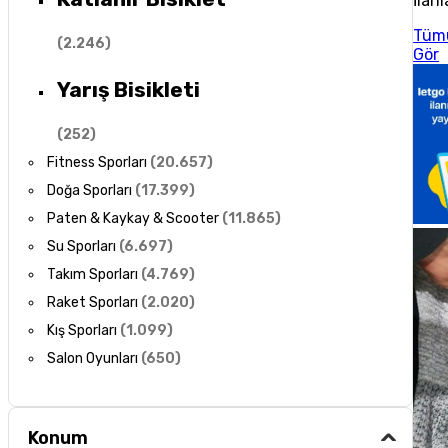
İlanl
Tüm
(
2.246
)
Gör
Yarış Bisikleti
(
252
)
Fitness Sporları
(
20.657
)
Doğa Sporları
(
17.399
)
Paten & Kaykay & Scooter
(
11.865
)
Su Sporları
(
6.697
)
Takım Sporları
(
4.769
)
Raket Sporları
(
2.020
)
Kış Sporları
(
1.099
)
Salon Oyunları
(
650
)
Konum