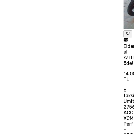
Elde
al,
kart
öde!
14.0
TL
6
taks
Ümi
275
ACC
XCM
Per
-