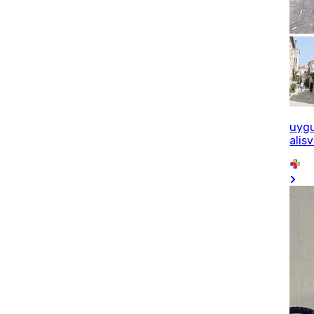
uyg
alisv