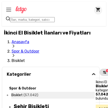
İkinci El Bisiklet İlanları ve Fiyatları
Anasayfa
Spor & Outdoor
Bisiklet
1
Kategoriler
İkinci El
Bisikle
Spor & Outdoor
kategor
57.04
Bisiklet
(
57.042
)
bulund
Şehir Bisikleti