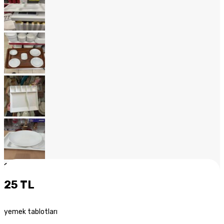
1
/
20
25 TL
yemek tablotları