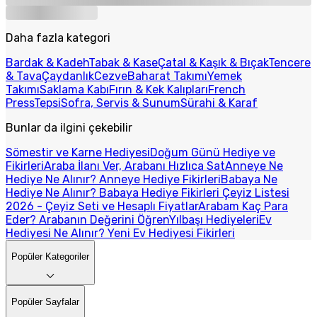
Daha fazla kategori
Bardak & Kadeh
Tabak & Kase
Çatal & Kaşık & Bıçak
Tencere
& Tava
Çaydanlık
Cezve
Baharat Takımı
Yemek
Takımı
Saklama Kabı
Fırın & Kek Kalıpları
French
Press
Tepsi
Sofra, Servis & Sunum
Sürahi & Karaf
Bunlar da ilgini çekebilir
Sömestir ve Karne Hediyesi
Doğum Günü Hediye ve
Fikirleri
Araba İlanı Ver, Arabanı Hızlıca Sat
Anneye Ne
Hediye Ne Alınır? Anneye Hediye Fikirleri
Babaya Ne
Hediye Ne Alınır? Babaya Hediye Fikirleri
Çeyiz Listesi
2026 - Çeyiz Seti ve Hesaplı Fiyatlar
Arabam Kaç Para
Eder? Arabanın Değerini Öğren
Yılbaşı Hediyeleri
Ev
Hediyesi Ne Alınır? Yeni Ev Hediyesi Fikirleri
Popüler Kategoriler
Popüler Sayfalar