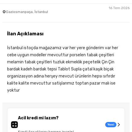
16 Tem 2026
Gaziosmanpaşa, İstanbul
İlan Açıklaması
İstanbul istoçda mağazamız var her yere gönderim var her
cebe uygun modeller mevcuttur porselen tabak çeşitleri
melamin tabak çeşitleri tuzluk ekmeklik peçetelik Çin Çin
bardak kadeh bardak tepsi Tablot Supla çatal kaşik biçak
organizasyon adına herşey mevcut ürünlerin hepsı sıfırdır
kalite kalite mevcuttur satişlarımız toptan pazar malı ise
yoktur
Acil kredi mi lazım?
Yeni
Kredi fırsatlarını hemen incele!