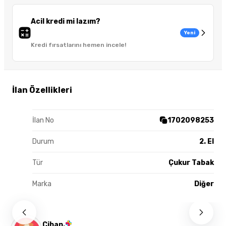
Acil kredi mi lazım?
Yeni
Kredi fırsatlarını hemen incele!
İlan Özellikleri
İlan No
1702098253
Durum
2. El
Tür
Çukur Tabak
Marka
Diğer
Cihan.