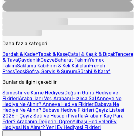
Daha fazla kategori
Bardak & Kadeh
Tabak & Kase
Çatal & Kaşık & Bıçak
Tencere
& Tava
Çaydanlık
Cezve
Baharat Takımı
Yemek
Takımı
Saklama Kabı
Fırın & Kek Kalıpları
French
Press
Tepsi
Sofra, Servis & Sunum
Sürahi & Karaf
Bunlar da ilgini çekebilir
Sömestir ve Karne Hediyesi
Doğum Günü Hediye ve
Fikirleri
Araba İlanı Ver, Arabanı Hızlıca Sat
Anneye Ne
Hediye Ne Alınır? Anneye Hediye Fikirleri
Babaya Ne
Hediye Ne Alınır? Babaya Hediye Fikirleri
Çeyiz Listesi
2026 - Çeyiz Seti ve Hesaplı Fiyatlar
Arabam Kaç Para
Eder? Arabanın Değerini Öğren
Yılbaşı Hediyeleri
Ev
Hediyesi Ne Alınır? Yeni Ev Hediyesi Fikirleri