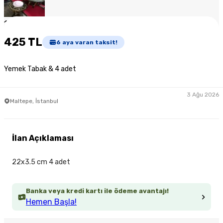
1
/
5
425 TL
6
aya varan taksit!
Yemek Tabak & 4 adet
3 Ağu 2026
Maltepe, İstanbul
İlan Açıklaması
22x3.5 cm 4 adet
Banka veya kredi kartı ile ödeme avantajı!
Hemen Başla!