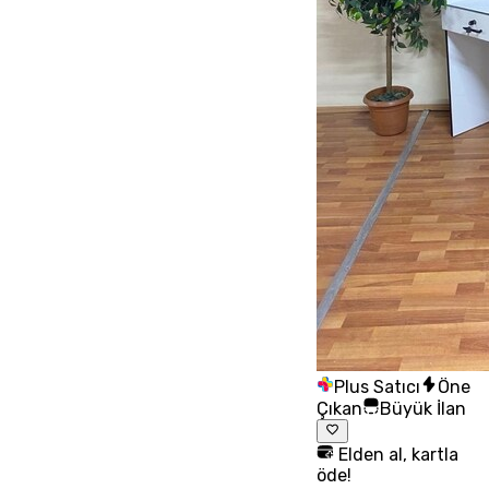
Plus Satıcı
Öne
Çıkan
Büyük İlan
Elden al, kartla
öde!