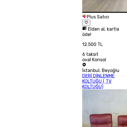
Plus Satıcı
Elden al, kartla
öde!
12.500 TL
6
taksit
oval Konsol
İstanbul
,
Beyoğlu
DERİ DİNLENME
KOLTUĞU ( TV
KOLTUĞU)