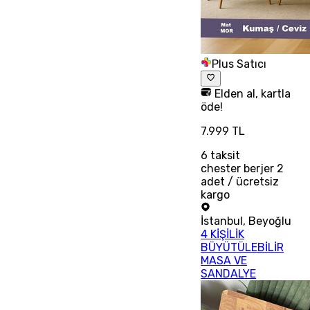
Plus Satıcı
Elden al, kartla
öde!
7.999 TL
6
taksit
chester berjer 2
adet / ücretsiz
kargo
İstanbul
,
Beyoğlu
4 KİŞİLİK
BÜYÜTÜLEBİLİR
MASA VE
SANDALYE