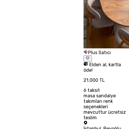
Plus Satıcı
Elden al, kartla
öde!
21.000 TL
6
taksit
masa sandalye
takımları renk
seçenekleri
mevcuttur ücretsiz
teslim
İstanbul
,
Beyoğlu