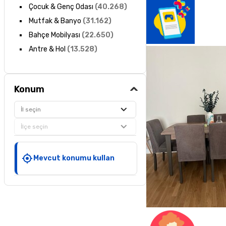
Çocuk & Genç Odası
(
40.268
)
Mutfak & Banyo
(
31.162
)
Bahçe Mobilyası
(
22.650
)
Antre & Hol
(
13.528
)
Konum
İl seçin
İlçe seçin
Mevcut konumu kullan