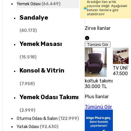
Aradığın ilan artık
Yemek Odası
(
66.649
)
yayında değil. Aşağıdaki
benzer ilanlara göz
atabilirsin!
Sandalye
Zirve İlanlar
(
40.173
)
Yemek Masası
Tümünü Gör
(
15.518
)
TV ÜNİT
Konsol & Vitrin
47.500 
koltuk takımı
(
7.958
)
30.000 TL
Yemek Odası Takımı
Plus İlanlar
Tümünü Gör
(
2.999
)
Oturma Odası & Salon
(
122.999
)
Yatak Odası
(
92.630
)