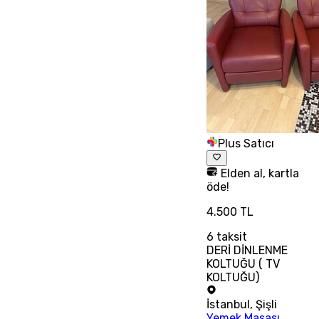
Plus Satıcı
Elden al, kartla
öde!
4.500 TL
6
taksit
DERİ DİNLENME
KOLTUĞU ( TV
KOLTUĞU)
İstanbul
,
Şişli
Yemek Masası