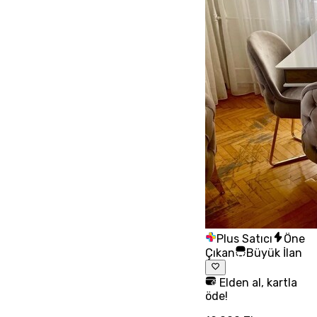
Plus Satıcı
Öne
Çıkan
Büyük İlan
Elden al, kartla
öde!