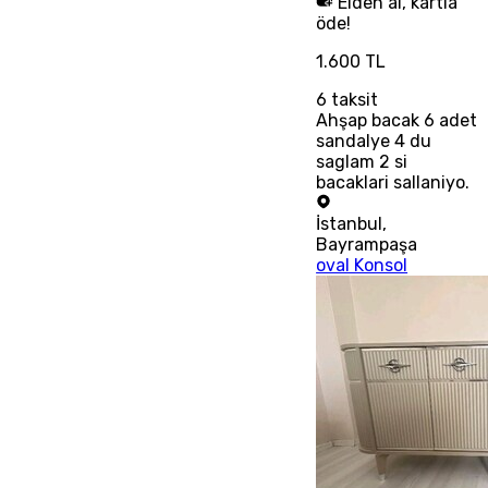
Elden al, kartla
öde!
1.600 TL
6
taksit
Ahşap bacak 6 adet
sandalye 4 du
saglam 2 si
bacaklari sallaniyo.
İstanbul
,
Bayrampaşa
oval Konsol