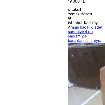
19.000 TL
6
taksit
Yemek Masası
İstanbul
,
Kadıköy
Ahşap bacak 6 adet
sandalye 4 du
saglam 2 si
bacaklari sallaniyo.