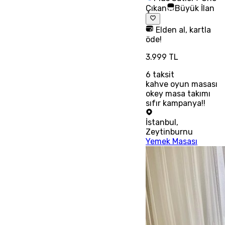
Çıkan
Büyük İlan
Elden al, kartla
öde!
3.999 TL
6
taksit
kahve oyun masası
okey masa takımı
sıfır kampanya!!
İstanbul
,
Zeytinburnu
Yemek Masası