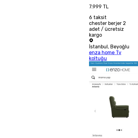
7.999 TL
6
taksit
chester berjer 2
adet / ücretsiz
kargo
İstanbul
,
Beyoğlu
enza home Tv
koltuğu