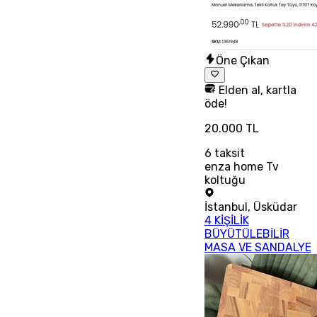
Öne Çıkan
Elden al, kartla
öde!
20.000 TL
6
taksit
enza home Tv
koltuğu
İstanbul
,
Üsküdar
4 KİŞİLİK
BÜYÜTÜLEBİLİR
MASA VE SANDALYE