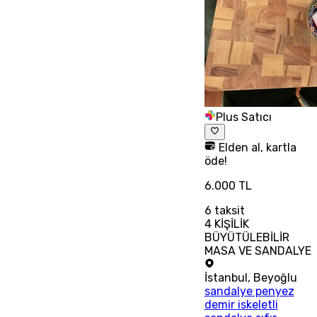
Plus Satıcı
Elden al, kartla
öde!
6.000 TL
6
taksit
4 KİŞİLİK
BÜYÜTÜLEBİLİR
MASA VE SANDALYE
İstanbul
,
Beyoğlu
sandalye penyez
demir iskeletli