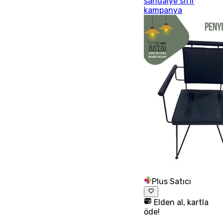
sandalye sıfır
kampanya
Plus Satıcı
Elden al, kartla
öde!