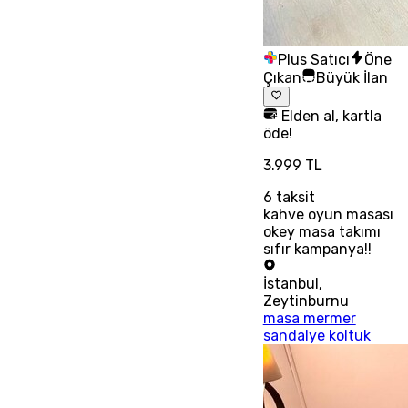
Plus Satıcı
Öne
Çıkan
Büyük İlan
Elden al, kartla
öde!
3.999 TL
6
taksit
kahve oyun masası
okey masa takımı
sıfır kampanya!!
İstanbul
,
Zeytinburnu
masa mermer
sandalye koltuk