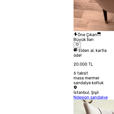
Öne Çıkan
Büyük İlan
Elden al, kartla
öde!
20.000 TL
6
taksit
masa mermer
sandalye koltuk
İstanbul
,
Şişli
Ndesign sandalye