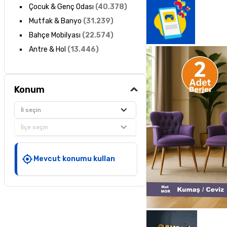
Çocuk & Genç Odası
(
40.378
)
Mutfak & Banyo
(
31.239
)
Bahçe Mobilyası
(
22.574
)
Antre & Hol
(
13.446
)
Konum
İl seçin
İlçe seçin
Mevcut konumu kullan