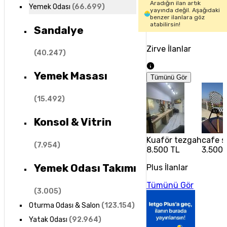
Aradığın ilan artık
Yemek Odası
(
66.699
)
yayında değil. Aşağıdaki
benzer ilanlara göz
atabilirsin!
Sandalye
Zirve İlanlar
(
40.247
)
Yemek Masası
Tümünü Gör
(
15.492
)
Konsol & Vitrin
Kuaför tezgah
cafe s
(
7.954
)
8.500 TL
3.500 
Yemek Odası Takımı
Plus İlanlar
Tümünü Gör
(
3.005
)
Oturma Odası & Salon
(
123.154
)
Yatak Odası
(
92.964
)