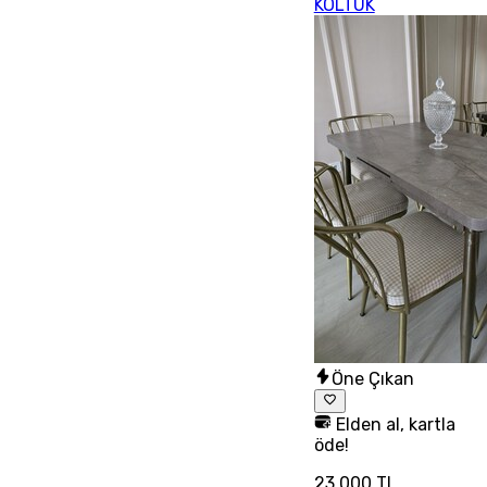
KOLTUK
Öne Çıkan
Elden al, kartla
öde!
23.000 TL