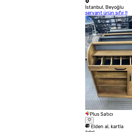
İstanbul
,
Beyoğlu
servant ürün sıfır !!
Plus Satıcı
Elden al, kartla