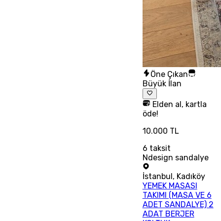
Öne Çıkan
Büyük İlan
Elden al, kartla
öde!
10.000 TL
6
taksit
Ndesign sandalye
İstanbul
,
Kadıköy
YEMEK MASASI
TAKIMI (MASA VE 6
ADET SANDALYE) 2
ADAT BERJER