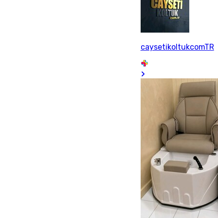
caysetikoltukcomTR