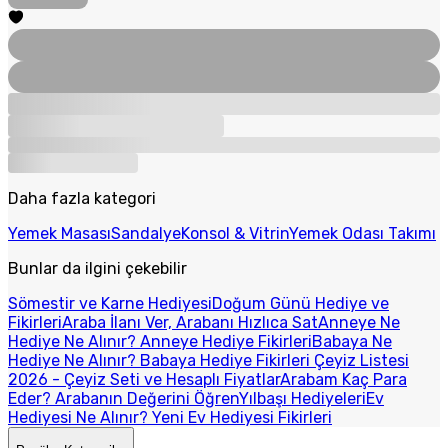
Daha fazla kategori
Yemek Masası
Sandalye
Konsol & Vitrin
Yemek Odası Takımı
Bunlar da ilgini çekebilir
Sömestir ve Karne Hediyesi
Doğum Günü Hediye ve
Fikirleri
Araba İlanı Ver, Arabanı Hızlıca Sat
Anneye Ne
Hediye Ne Alınır? Anneye Hediye Fikirleri
Babaya Ne
Hediye Ne Alınır? Babaya Hediye Fikirleri
Çeyiz Listesi
2026 - Çeyiz Seti ve Hesaplı Fiyatlar
Arabam Kaç Para
Eder? Arabanın Değerini Öğren
Yılbaşı Hediyeleri
Ev
Hediyesi Ne Alınır? Yeni Ev Hediyesi Fikirleri