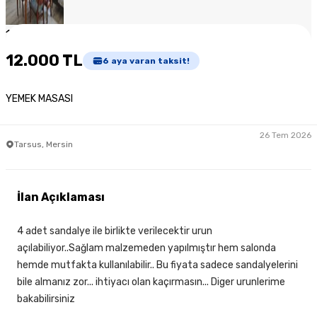
1
/
3
12.000 TL
6
aya varan taksit!
YEMEK MASASI
26 Tem 2026
Tarsus, Mersin
İlan Açıklaması
4 adet sandalye ile birlikte verilecektir urun
açılabiliyor..Sağlam malzemeden yapılmıştır hem salonda
hemde mutfakta kullanılabilir.. Bu fiyata sadece sandalyelerini
bile almanız zor... ihtiyacı olan kaçırmasın... Diger urunlerime
bakabilirsiniz