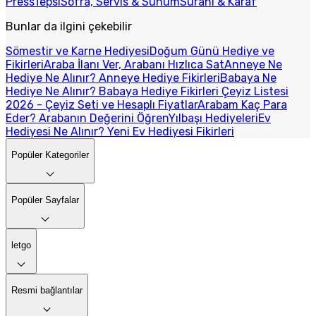
Press
Tepsi
Sofra, Servis & Sunum
Sürahi & Karaf
Bunlar da ilgini çekebilir
Sömestir ve Karne Hediyesi
Doğum Günü Hediye ve
Fikirleri
Araba İlanı Ver, Arabanı Hızlıca Sat
Anneye Ne
Hediye Ne Alınır? Anneye Hediye Fikirleri
Babaya Ne
Hediye Ne Alınır? Babaya Hediye Fikirleri
Çeyiz Listesi
2026 - Çeyiz Seti ve Hesaplı Fiyatlar
Arabam Kaç Para
Eder? Arabanın Değerini Öğren
Yılbaşı Hediyeleri
Ev
Hediyesi Ne Alınır? Yeni Ev Hediyesi Fikirleri
Popüler Kategoriler
Popüler Sayfalar
letgo
Resmi bağlantılar