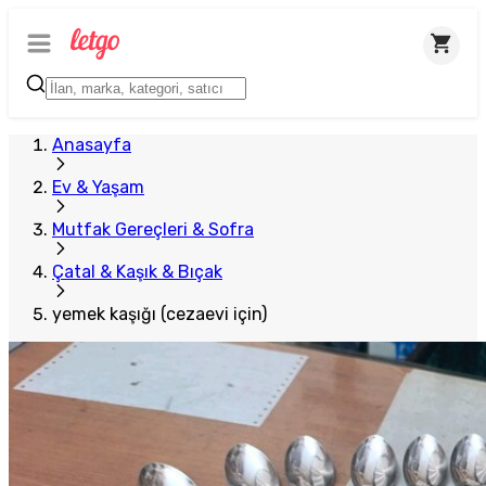
Plus Satıcı
Anasayfa
Ev & Yaşam
Mutfak Gereçleri & Sofra
Çatal & Kaşık & Bıçak
yemek kaşığı (cezaevi için)