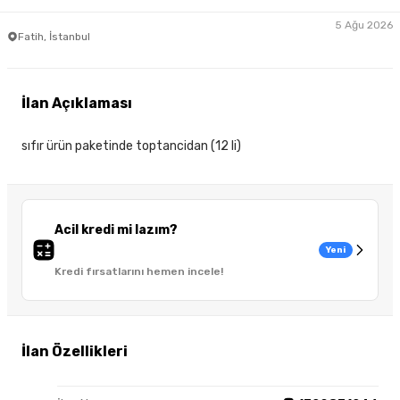
5 Ağu 2026
Fatih, İstanbul
İlan Açıklaması
sıfır ürün paketinde toptancidan (12 li)
Acil kredi mi lazım?
Yeni
Kredi fırsatlarını hemen incele!
İlan Özellikleri