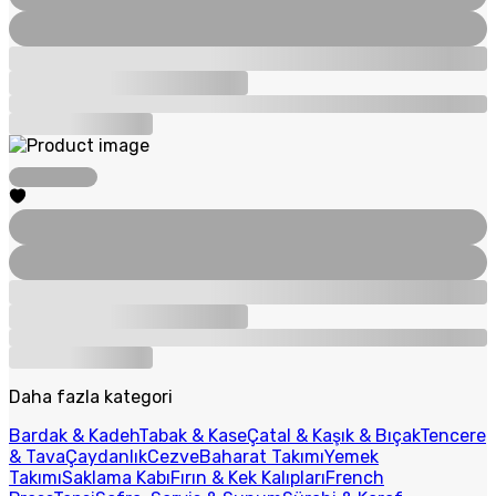
Daha fazla kategori
Bardak & Kadeh
Tabak & Kase
Çatal & Kaşık & Bıçak
Tencere
& Tava
Çaydanlık
Cezve
Baharat Takımı
Yemek
Takımı
Saklama Kabı
Fırın & Kek Kalıpları
French