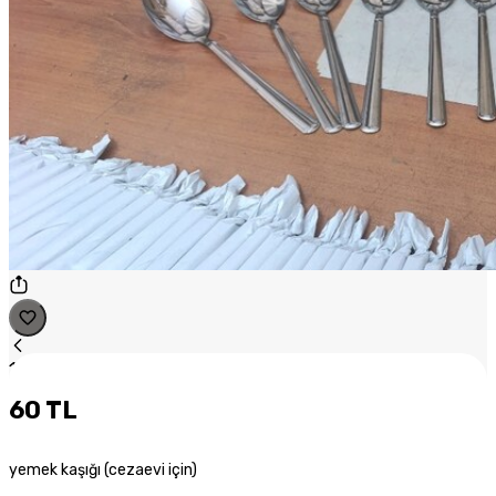
1
/
1
60 TL
yemek kaşığı (cezaevi için)