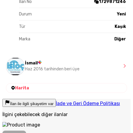
İlan No
1729871246
Durum
Yeni
Tür
Kaşık
Marka
Diğer
İsmail
Haz 2016 tarihinden beri üye
Harita
İade ve Geri Ödeme Politikası
İlan ile ilgili şikayetim var
İlgini çekebilecek diğer ilanlar