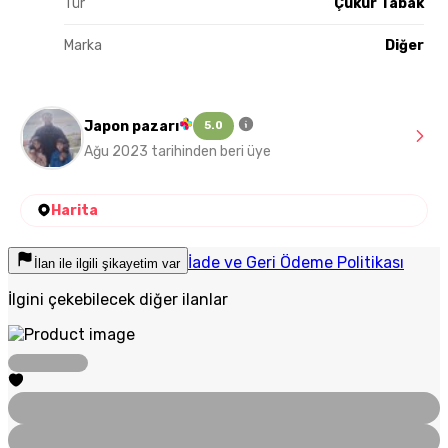
Tür
Çukur Tabak
Marka
Diğer
Japon pazarı
5.0
Ağu 2023 tarihinden beri üye
Harita
İade ve Geri Ödeme Politikası
İlan ile ilgili şikayetim var
İlgini çekebilecek diğer ilanlar