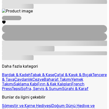
Daha fazla kategori
Bardak & Kadeh
Tabak & Kase
Çatal & Kaşık & Bıçak
Tencere
& Tava
Çaydanlık
Cezve
Baharat Takımı
Yemek
Takımı
Saklama Kabı
Fırın & Kek Kalıpları
French
Press
Tepsi
Sofra, Servis & Sunum
Sürahi & Karaf
Bunlar da ilgini çekebilir
Sömestir ve Karne Hediyesi
Doğum Günü Hediye ve