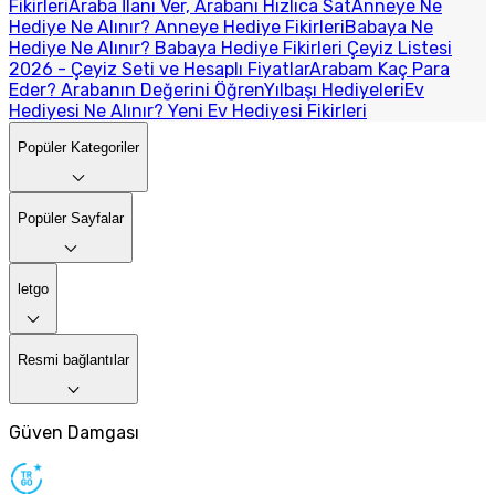
Fikirleri
Araba İlanı Ver, Arabanı Hızlıca Sat
Anneye Ne
Hediye Ne Alınır? Anneye Hediye Fikirleri
Babaya Ne
Hediye Ne Alınır? Babaya Hediye Fikirleri
Çeyiz Listesi
2026 - Çeyiz Seti ve Hesaplı Fiyatlar
Arabam Kaç Para
Eder? Arabanın Değerini Öğren
Yılbaşı Hediyeleri
Ev
Hediyesi Ne Alınır? Yeni Ev Hediyesi Fikirleri
Popüler Kategoriler
Popüler Sayfalar
letgo
Resmi bağlantılar
Güven Damgası