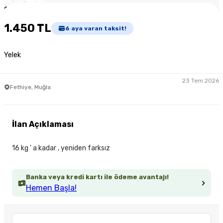
1
/
5
1.450 TL
6
aya varan taksit!
Yelek
23 Tem 2026
Fethiye, Muğla
İlan Açıklaması
16 kg ' a kadar , yeniden farksız
Banka veya kredi kartı ile ödeme avantajı!
Hemen Başla!