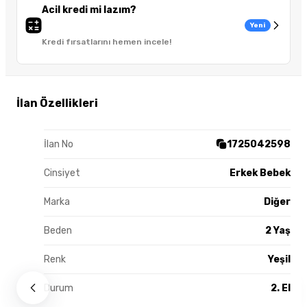
Acil kredi mi lazım?
Yeni
Kredi fırsatlarını hemen incele!
İlan Özellikleri
İlan No
1725042598
Cinsiyet
Erkek Bebek
Marka
Diğer
Beden
2 Yaş
Renk
Yeşil
Durum
2. El