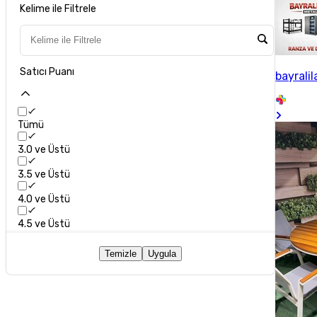
Kelime ile Filtrele
Satıcı Puanı
bayrali
Tümü
3.0 ve Üstü
3.5 ve Üstü
4.0 ve Üstü
4.5 ve Üstü
Temizle
Uygula