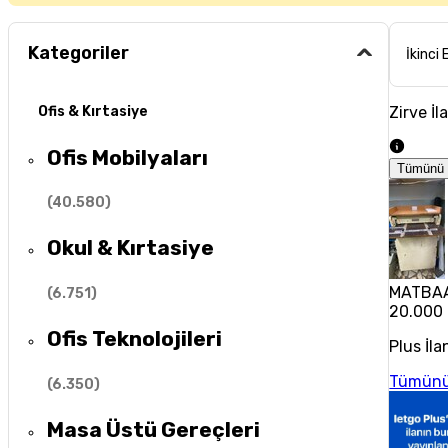
Kategoriler
İkinci 
Zirve İl
Ofis & Kırtasiye
Ofis Mobilyaları
Tümünü 
(
40.580
)
Okul & Kırtasiye
MATBAA
(
6.751
)
20.000
Ofis Teknolojileri
Plus İla
Tümünü
(
6.350
)
Masa Üstü Gereçleri