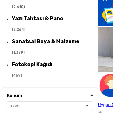
(
2.610
)
Yazı Tahtası & Pano
(
2.264
)
Sanatsal Boya & Malzeme
(
1.379
)
Fotokopi Kağıdı
(
469
)
Konum
Uygun O
İl seçin