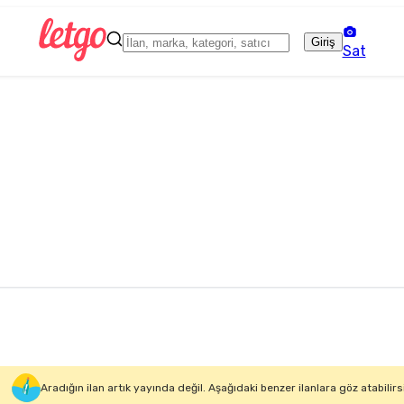
Giriş
Sat
Aradığın ilan artık yayında değil. Aşağıdaki benzer ilanlara göz atabilirs