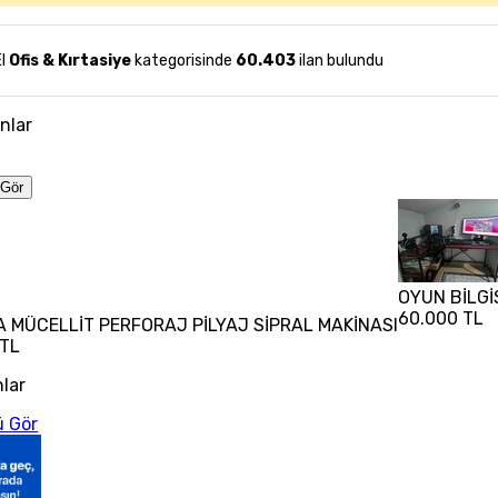
El
Ofis & Kırtasiye
kategorisinde
60.403
ilan bulundu
anlar
Gör
OYUN BİLGİ
60.000 TL
 MÜCELLİT PERFORAJ PİLYAJ SİPRAL MAKİNASI
 TL
nlar
 Gör