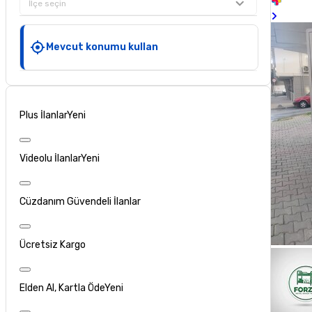
İlçe seçin
Mevcut konumu kullan
Plus İlanlar
Yeni
Videolu İlanlar
Yeni
Cüzdanım Güvendeli İlanlar
Ücretsiz Kargo
Elden Al, Kartla Öde
Yeni