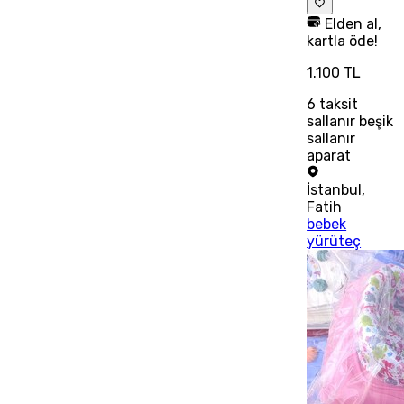
Elden al,
kartla öde!
1.100 TL
6
taksit
sallanır beşik
sallanır
aparat
İstanbul
,
Fatih
bebek
yürüteç