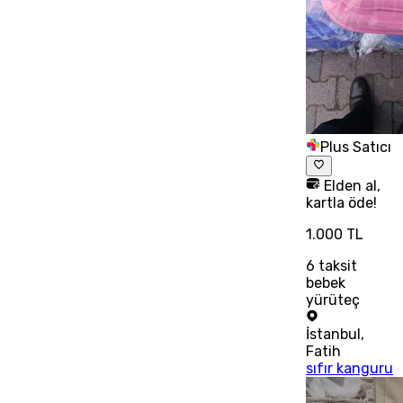
Plus Satıcı
Elden al,
kartla öde!
1.000 TL
6
taksit
bebek
yürüteç
İstanbul
,
Fatih
sıfır kanguru