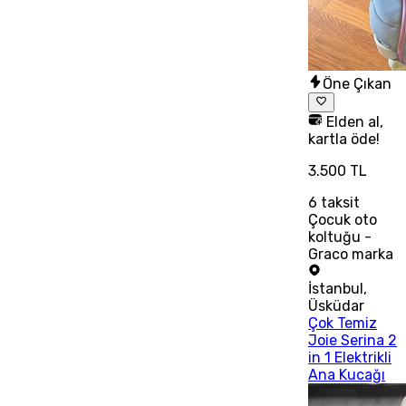
Öne Çıkan
Elden al,
kartla öde!
3.500 TL
6
taksit
Çocuk oto
koltuğu -
Graco marka
İstanbul
,
Üsküdar
Çok Temiz
Joie Serina 2
in 1 Elektrikli
Ana Kucağı