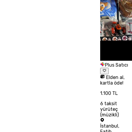
Plus Satıcı
Elden al,
kartla öde!
1.100 TL
6
taksit
yürüteç
(müzikli)
İstanbul
,
Fatih