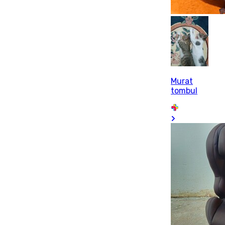
Murat
tombul