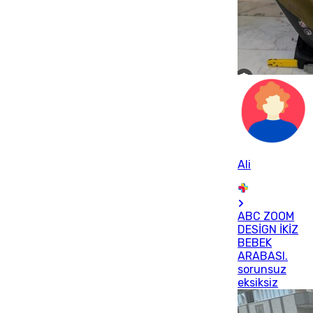
Ali
ABC ZOOM
DESİGN İKİZ
BEBEK
ARABASI.
sorunsuz
eksiksiz