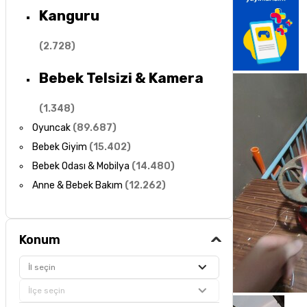
Kanguru
(
2.728
)
Bebek Telsizi & Kamera
(
1.348
)
Oyuncak
(
89.687
)
Bebek Giyim
(
15.402
)
Bebek Odası & Mobilya
(
14.480
)
Anne & Bebek Bakım
(
12.262
)
Konum
İl seçin
İlçe seçin