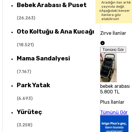
Aradığın ilan artık
Bebek Arabası & Puset
yayında değil.
Aşağıdaki benzer
ilanlara göz
(
26.263
)
atabilirsin!
Oto Koltuğu & Ana Kucağı
Zirve İlanlar
(
18.521
)
Tümünü Gör
Mama Sandalyesi
(
7.167
)
Park Yatak
bebek arabası
5.800 TL
(
6.693
)
Plus İlanlar
Yürüteç
Tümünü Gör
(
3.258
)