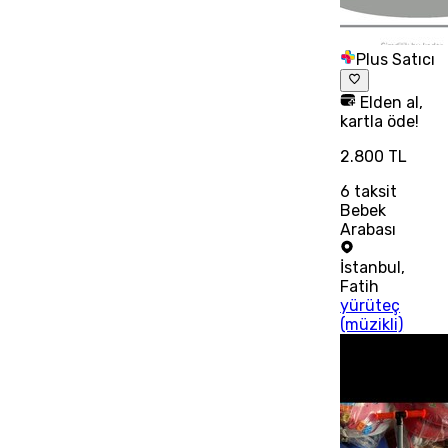
Plus Satıcı
Elden al,
kartla öde!
2.800 TL
6
taksit
Bebek
Arabası
İstanbul
,
Fatih
yürüteç
(müzikli)