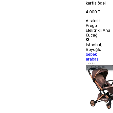
kartla öde!
4.000 TL
6
taksit
Prego
Elektrikli Ana
Kucağı
İstanbul
,
Beyoğlu
bebek
arabası