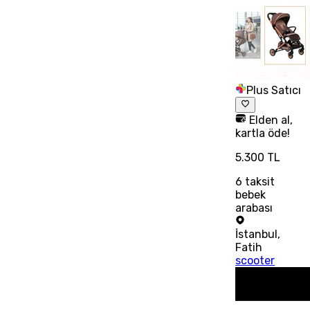
Plus Satıcı
Elden al,
kartla öde!
5.300 TL
6
taksit
bebek
arabası
İstanbul
,
Fatih
scooter