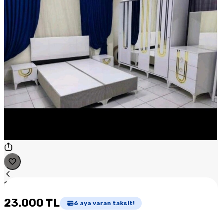
1
/
1
23.000 TL
6
aya varan taksit!