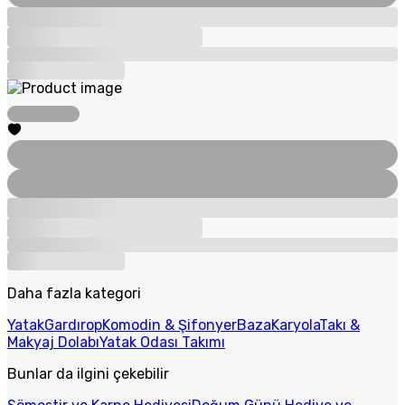
Daha fazla kategori
Yatak
Gardırop
Komodin & Şifonyer
Baza
Karyola
Takı &
Makyaj Dolabı
Yatak Odası Takımı
Bunlar da ilgini çekebilir