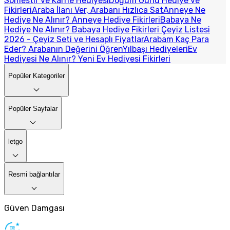
Sömestir ve Karne Hediyesi
Doğum Günü Hediye ve
Fikirleri
Araba İlanı Ver, Arabanı Hızlıca Sat
Anneye Ne
Hediye Ne Alınır? Anneye Hediye Fikirleri
Babaya Ne
Hediye Ne Alınır? Babaya Hediye Fikirleri
Çeyiz Listesi
2026 - Çeyiz Seti ve Hesaplı Fiyatlar
Arabam Kaç Para
Eder? Arabanın Değerini Öğren
Yılbaşı Hediyeleri
Ev
Hediyesi Ne Alınır? Yeni Ev Hediyesi Fikirleri
Popüler Kategoriler
Popüler Sayfalar
letgo
Resmi bağlantılar
Güven Damgası