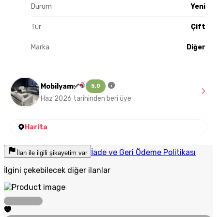
Durum
Yeni
Tür
Çift
Marka
Diğer
Mobilyam✅
5.0
Haz 2026 tarihinden beri üye
Harita
İade ve Geri Ödeme Politikası
İlan ile ilgili şikayetim var
İlgini çekebilecek diğer ilanlar