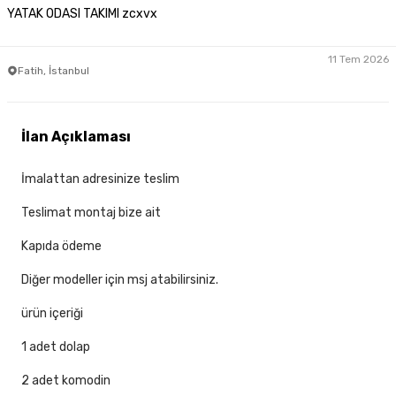
YATAK ODASI TAKIMI zcxvx
11 Tem 2026
Fatih, İstanbul
İlan Açıklaması
İmalattan adresinize teslim
Teslimat montaj bize ait
Kapıda ödeme
Diğer modeller için msj atabilirsiniz.
ürün içeriği
1 adet dolap
2 adet komodin