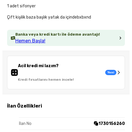
1 adet sifonyer
Çift kişilik baza başlık yatak da içindebxbxnd
Banka veya kredi kartı ile ödeme avantajı!
Hemen Başla!
Acil kredi mi lazım?
Yeni
Kredi fırsatlarını hemen incele!
İlan Özellikleri
İlan No
1730156260