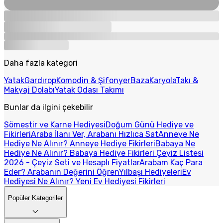
Daha fazla kategori
Yatak
Gardırop
Komodin & Şifonyer
Baza
Karyola
Takı &
Makyaj Dolabı
Yatak Odası Takımı
Bunlar da ilgini çekebilir
Sömestir ve Karne Hediyesi
Doğum Günü Hediye ve
Fikirleri
Araba İlanı Ver, Arabanı Hızlıca Sat
Anneye Ne
Hediye Ne Alınır? Anneye Hediye Fikirleri
Babaya Ne
Hediye Ne Alınır? Babaya Hediye Fikirleri
Çeyiz Listesi
2026 - Çeyiz Seti ve Hesaplı Fiyatlar
Arabam Kaç Para
Eder? Arabanın Değerini Öğren
Yılbaşı Hediyeleri
Ev
Hediyesi Ne Alınır? Yeni Ev Hediyesi Fikirleri
Popüler Kategoriler