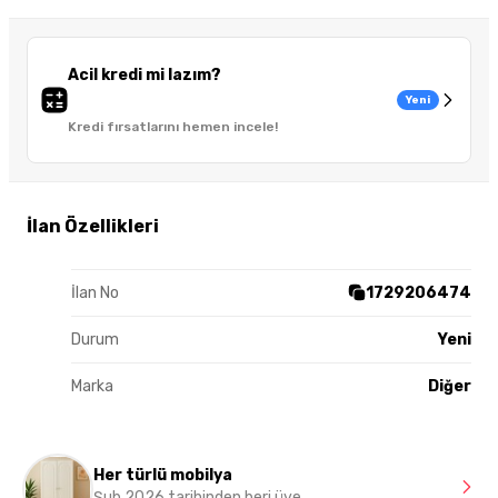
Acil kredi mi lazım?
Yeni
Kredi fırsatlarını hemen incele!
İlan Özellikleri
İlan No
1729206474
Durum
Yeni
Marka
Diğer
Her türlü mobilya
Şub 2026 tarihinden beri üye