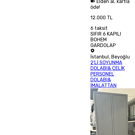
Elden al, kartla
öde!
12.000 TL
6
taksit
SIFIR 6 KAPILI
BOHEM
GARDOLAP
İstanbul
,
Beyoğlu
2'Lİ SOYUNMA
DOLABI& ÇELİK
PERSONEL
DOLABI&
İMALATTAN