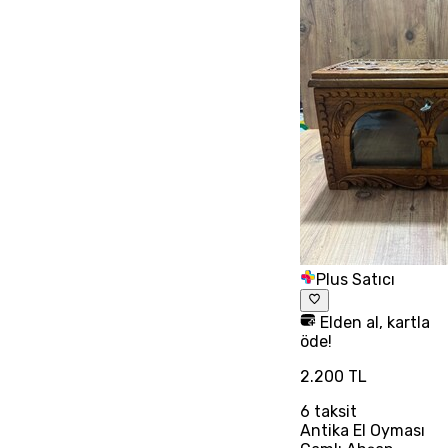
Plus Satıcı
Elden al, kartla
öde!
2.200 TL
6
taksit
Antika El Oyması