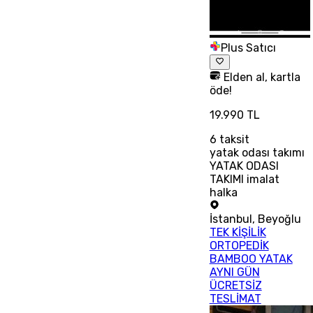
Plus Satıcı
Elden al, kartla
öde!
19.990 TL
6
taksit
yatak odası takımı
YATAK ODASI
TAKIMI imalat
halka
İstanbul
,
Beyoğlu
TEK KİŞİLİK
ORTOPEDİK
BAMBOO YATAK
AYNI GÜN
ÜCRETSİZ
TESLİMAT