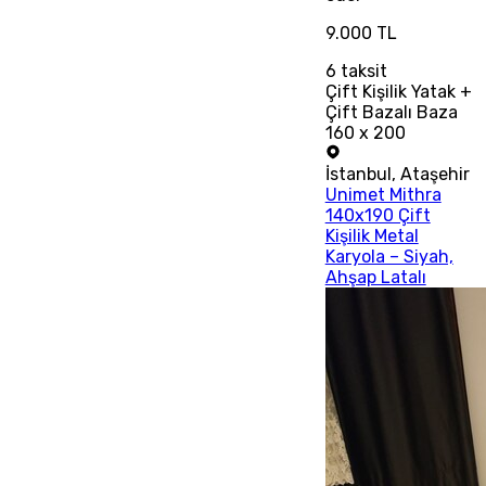
9.000 TL
6
taksit
Çift Kişilik Yatak +
Çift Bazalı Baza
160 x 200
İstanbul
,
Ataşehir
Unimet Mithra
140x190 Çift
Kişilik Metal
Karyola – Siyah,
Ahşap Latalı