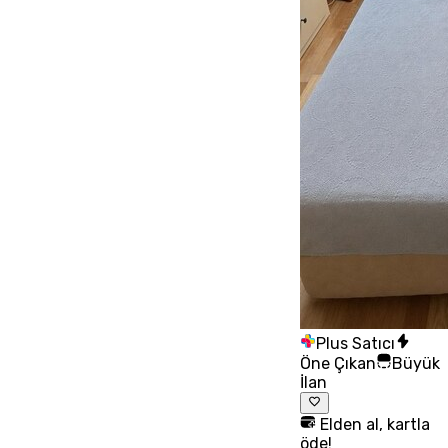
Plus Satıcı
Öne Çıkan
Büyük
İlan
Elden al, kartla
öde!