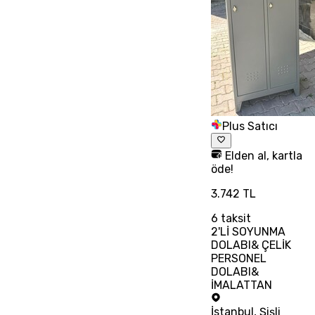
Plus Satıcı
Elden al, kartla
öde!
3.742 TL
6
taksit
2'Lİ SOYUNMA
DOLABI& ÇELİK
PERSONEL
DOLABI&
İMALATTAN
İstanbul
,
Şişli