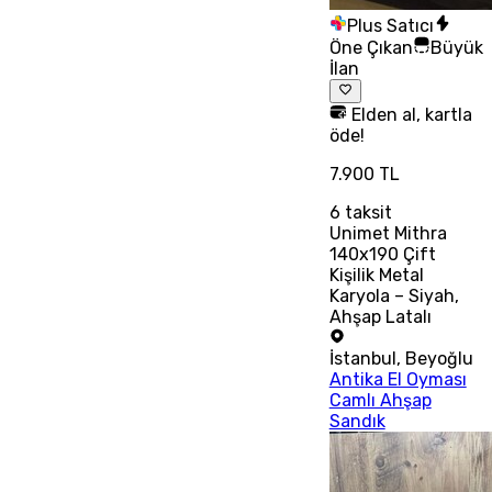
Plus Satıcı
Öne Çıkan
Büyük
İlan
Elden al, kartla
öde!
7.900 TL
6
taksit
Unimet Mithra
140x190 Çift
Kişilik Metal
Karyola – Siyah,
Ahşap Latalı
İstanbul
,
Beyoğlu
Antika El Oyması
Camlı Ahşap
Sandık