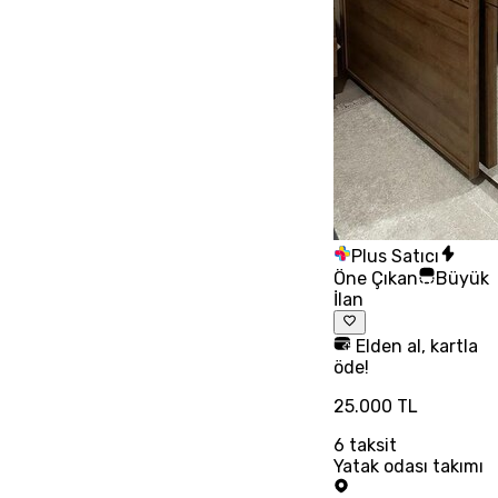
Plus Satıcı
Öne Çıkan
Büyük
İlan
Elden al, kartla
öde!
25.000 TL
6
taksit
Yatak odası takımı