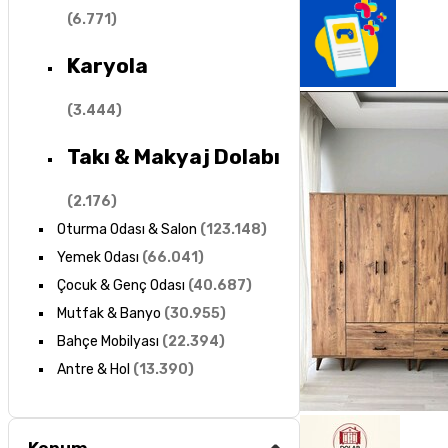
(
6.771
)
Karyola
(
3.444
)
Takı & Makyaj Dolabı
(
2.176
)
Oturma Odası & Salon
(
123.148
)
Yemek Odası
(
66.041
)
Çocuk & Genç Odası
(
40.687
)
Mutfak & Banyo
(
30.955
)
Bahçe Mobilyası
(
22.394
)
Antre & Hol
(
13.390
)