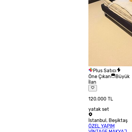
Plus Satıcı
Öne Çıkan
Büyük
İlan
120.000 TL
yatak set
İstanbul
,
Beşiktaş
ÖZEL YAPIM
VİNTAGE MAKYAJ