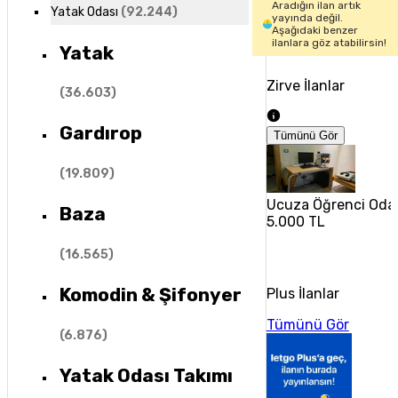
Aradığın ilan artık
Yatak Odası
(
92.244
)
yayında değil.
Aşağıdaki benzer
ilanlara göz atabilirsin!
Yatak
Zirve İlanlar
(
36.603
)
Gardırop
Tümünü Gör
(
19.809
)
Ucuza Öğrenci Oda 
Baza
5.000 TL
(
16.565
)
Komodin & Şifonyer
Plus İlanlar
Tümünü Gör
(
6.876
)
Yatak Odası Takımı