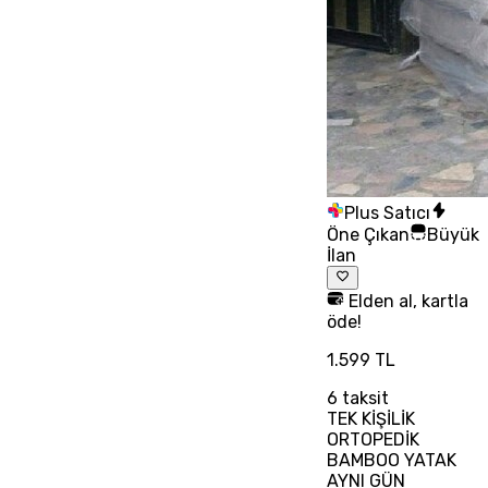
Plus Satıcı
Öne Çıkan
Büyük
İlan
Elden al, kartla
öde!
1.599 TL
6
taksit
TEK KİŞİLİK
ORTOPEDİK
BAMBOO YATAK
AYNI GÜN