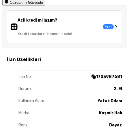
Cüzdanım Güvende
Acil kredi mi lazım?
Yeni
Kredi fırsatlarını hemen incele!
İlan Özellikleri
İlan No
1705987681
Durum
2. El
Kullanım Alanı
Yatak Odası
Marka
Kaşmir Halı
Renk
Beyaz