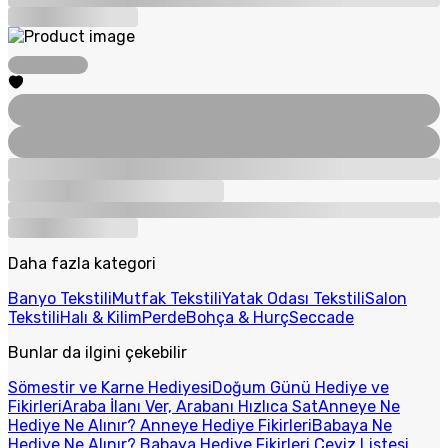
Daha fazla kategori
Banyo Tekstili
Mutfak Tekstili
Yatak Odası Tekstili
Salon
Tekstili
Halı & Kilim
Perde
Bohça & Hurç
Seccade
Bunlar da ilgini çekebilir
Sömestir ve Karne Hediyesi
Doğum Günü Hediye ve
Fikirleri
Araba İlanı Ver, Arabanı Hızlıca Sat
Anneye Ne
Hediye Ne Alınır? Anneye Hediye Fikirleri
Babaya Ne
Hediye Ne Alınır? Babaya Hediye Fikirleri
Çeyiz Listesi