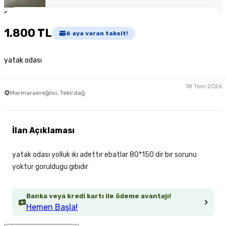
1
/
4
1.800 TL
6
aya varan taksit!
yatak odası
18 Tem 2026
Marmaraereğlisi, Tekirdağ
İlan Açıklaması
yatak odası yolluk ıkı adettır ebatlar 80*150 dir bır sorunu
yoktur goruldugu gıbıdır
Banka veya kredi kartı ile ödeme avantajı!
Hemen Başla!