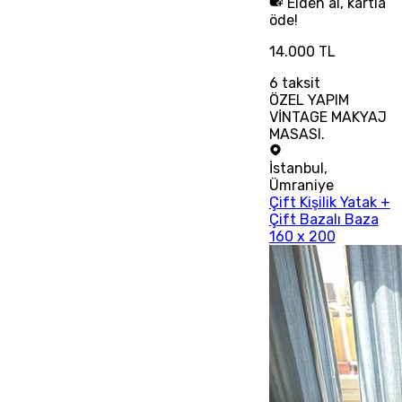
Elden al, kartla
öde!
14.000 TL
6
taksit
ÖZEL YAPIM
VİNTAGE MAKYAJ
MASASI.
İstanbul
,
Ümraniye
Çift Kişilik Yatak +
Çift Bazalı Baza
160 x 200