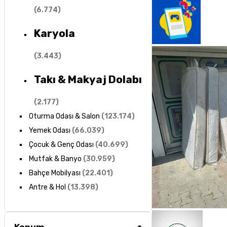
(
6.774
)
Karyola
(
3.443
)
Takı & Makyaj Dolabı
(
2.177
)
Oturma Odası & Salon
(
123.174
)
Yemek Odası
(
66.039
)
Çocuk & Genç Odası
(
40.699
)
Mutfak & Banyo
(
30.959
)
Bahçe Mobilyası
(
22.401
)
Antre & Hol
(
13.398
)