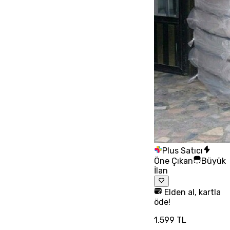
Plus Satıcı
Öne Çıkan
Büyük
İlan
Elden al, kartla
öde!
1.599 TL