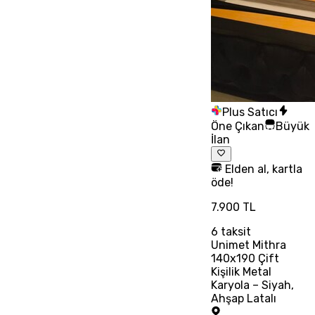
Plus Satıcı
Öne Çıkan
Büyük
İlan
Elden al, kartla
öde!
7.900 TL
6
taksit
Unimet Mithra
140x190 Çift
Kişilik Metal
Karyola – Siyah,
Ahşap Latalı