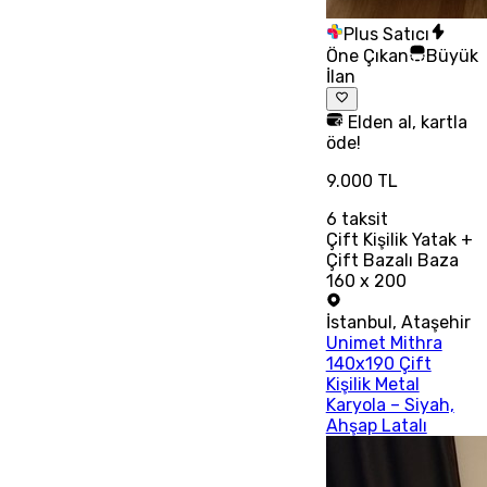
Plus Satıcı
Öne Çıkan
Büyük
İlan
Elden al, kartla
öde!
9.000 TL
6
taksit
Çift Kişilik Yatak +
Çift Bazalı Baza
160 x 200
İstanbul
,
Ataşehir
Unimet Mithra
140x190 Çift
Kişilik Metal
Karyola – Siyah,
Ahşap Latalı