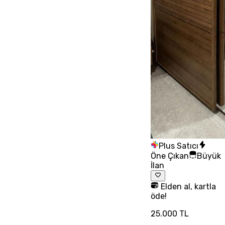
Plus Satıcı
Öne Çıkan
Büyük
İlan
Elden al, kartla
öde!
25.000 TL