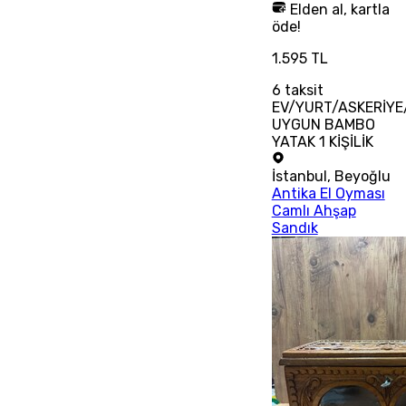
Elden al, kartla
öde!
1.595 TL
6
taksit
EV/YURT/ASKERİYE
UYGUN BAMBO
YATAK 1 KİŞİLİK
İstanbul
,
Beyoğlu
Antika El Oyması
Camlı Ahşap
Sandık