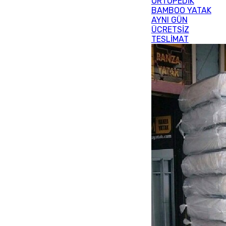
ORTOPEDİK
BAMBOO YATAK
AYNI GÜN
ÜCRETSİZ
TESLİMAT