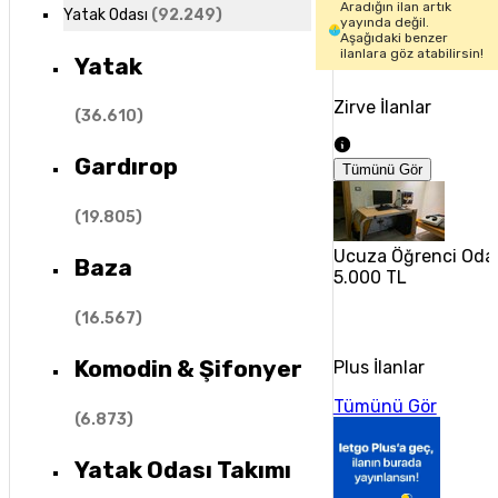
Aradığın ilan artık
Yatak Odası
(
92.249
)
yayında değil.
Aşağıdaki benzer
ilanlara göz atabilirsin!
Yatak
Zirve İlanlar
(
36.610
)
Gardırop
Tümünü Gör
(
19.805
)
Ucuza Öğrenci Oda 
Baza
5.000 TL
(
16.567
)
Komodin & Şifonyer
Plus İlanlar
Tümünü Gör
(
6.873
)
Yatak Odası Takımı