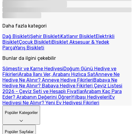
Daha fazla kategori
Dağ Bisikleti
Şehir Bisikleti
Katlanır Bisiklet
Elektrikli
Bisiklet
Çocuk Bisikleti
Bisiklet Aksesuar & Yedek
Parça
Yarış Bisikleti
Bunlar da ilgini çekebilir
Sömestir ve Karne Hediyesi
Doğum Günü Hediye ve
Fikirleri
Araba İlanı Ver, Arabanı Hızlıca Sat
Anneye Ne
Hediye Ne Alınır? Anneye Hediye Fikirleri
Babaya Ne
Hediye Ne Alınır? Babaya Hediye Fikirleri
Çeyiz Listesi
2026 - Çeyiz Seti ve Hesaplı Fiyatlar
Arabam Kaç Para
Eder? Arabanın Değerini Öğren
Yılbaşı Hediyeleri
Ev
Hediyesi Ne Alınır? Yeni Ev Hediyesi Fikirleri
Popüler Kategoriler
Popüler Sayfalar