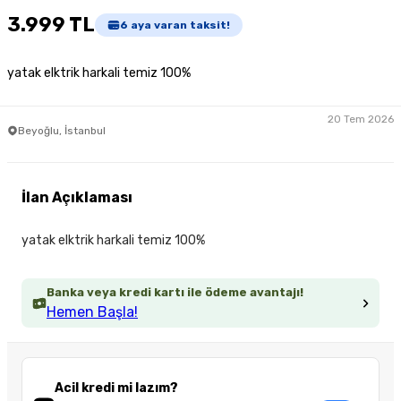
3.999 TL
6
aya varan taksit!
yatak elktrik harkali temiz 100%
20 Tem 2026
Beyoğlu, İstanbul
İlan Açıklaması
yatak elktrik harkali temiz 100%
Banka veya kredi kartı ile ödeme avantajı!
Hemen Başla!
Acil kredi mi lazım?