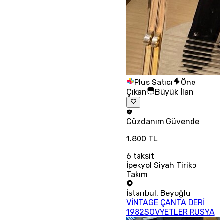
Plus Satıcı
Öne
Çıkan
Büyük İlan
Cüzdanım
Güvende
1.800 TL
6
taksit
İpekyol Siyah Tiriko
Takım
İstanbul
,
Beyoğlu
VİNTAGE ÇANTA DERİ
1982SOVYETLER RUSYA