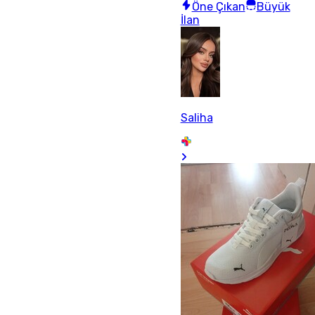
Öne Çıkan
Büyük
İlan
Saliha