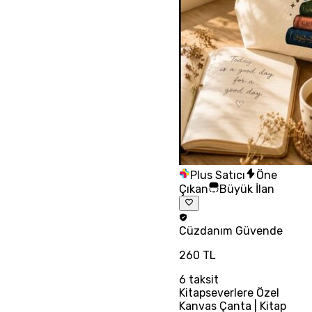
Plus Satıcı
Öne
Çıkan
Büyük İlan
Cüzdanım
Güvende
260 TL
6
taksit
Kitapseverlere Özel
Kanvas Çanta | Kitap