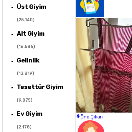
Üst Giyim
(
25.140
)
Alt Giyim
(
16.586
)
Gelinlik
(
13.819
)
Tesettür Giyim
(
9.875
)
Ev Giyim
Öne Çıkan
(
2.178
)