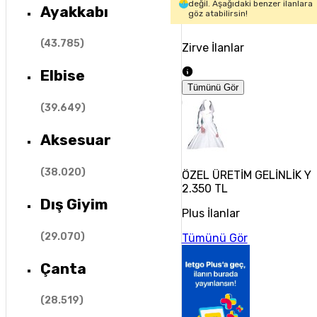
değil. Aşağıdaki benzer ilanlara
Ayakkabı
göz atabilirsin!
(
43.785
)
Zirve İlanlar
Elbise
Tümünü Gör
(
39.649
)
Aksesuar
(
38.020
)
ÖZEL ÜRETİM GELİNLİK Y
2.350 TL
Dış Giyim
Plus İlanlar
(
29.070
)
Tümünü Gör
Çanta
(
28.519
)