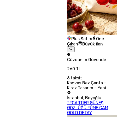
Plus Satıcı
Öne
Çıkan
Büyük İlan
Cüzdanım
Güvende
260 TL
6
taksit
Kanvas Bez Çanta –
Kiraz Tasarım – Yeni
İstanbul
,
Beyoğlu
‼‼CARTIER GÜNEŞ
GÖZLÜĞÜ FÜME CAM
GOLD DETAY