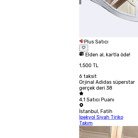
Plus Satıcı
Elden al, kartla öde!
1.500 TL
6
taksit
Orjinal Adidas süperstar
gerçek deri 38
4.1
Satıcı Puanı
İstanbul
,
Fatih
İpekyol Siyah Tiriko
Takım