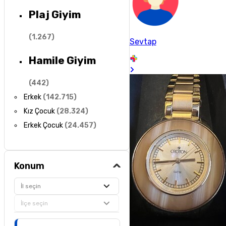
Plaj Giyim
(
1.267
)
Sevtap
Hamile Giyim
(
442
)
Erkek
(
142.715
)
Kız Çocuk
(
28.324
)
Erkek Çocuk
(
24.457
)
Konum
İl seçin
İlçe seçin