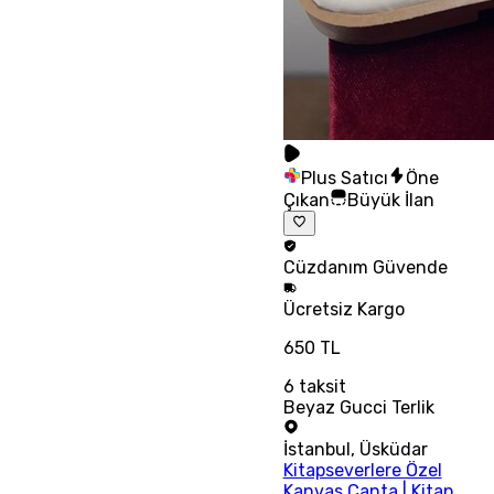
Plus Satıcı
Öne
Çıkan
Büyük İlan
Cüzdanım
Güvende
Ücretsiz
Kargo
650 TL
6
taksit
Beyaz Gucci Terlik
İstanbul
,
Üsküdar
Kitapseverlere Özel
Kanvas Çanta | Kitap