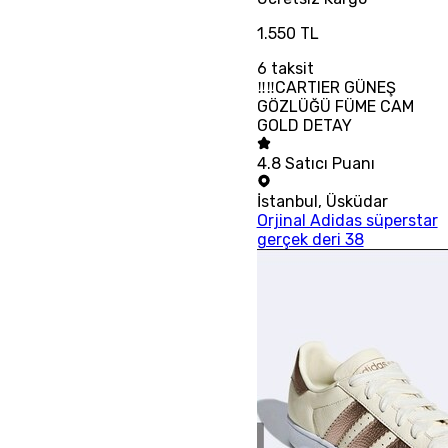
1.550 TL
6
taksit
‼‼CARTIER GÜNEŞ
GÖZLÜĞÜ FÜME CAM
GOLD DETAY
4.8
Satıcı Puanı
İstanbul
,
Üsküdar
Orjinal Adidas süperstar
gerçek deri 38