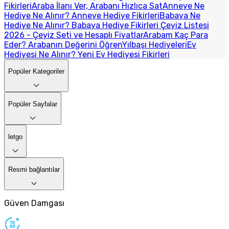
Fikirleri
Araba İlanı Ver, Arabanı Hızlıca Sat
Anneye Ne
Hediye Ne Alınır? Anneye Hediye Fikirleri
Babaya Ne
Hediye Ne Alınır? Babaya Hediye Fikirleri
Çeyiz Listesi
2026 - Çeyiz Seti ve Hesaplı Fiyatlar
Arabam Kaç Para
Eder? Arabanın Değerini Öğren
Yılbaşı Hediyeleri
Ev
Hediyesi Ne Alınır? Yeni Ev Hediyesi Fikirleri
Popüler Kategoriler
Popüler Sayfalar
letgo
Resmi bağlantılar
Güven Damgası