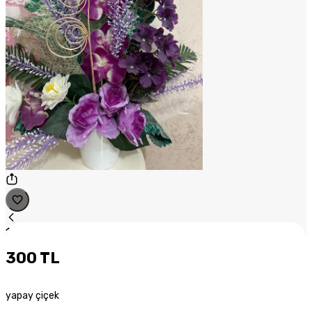
1
/
1
300 TL
yapay çiçek