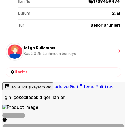
İlan No
1729459474
Durum
2. El
Tür
Dekor Ürünleri
letgo Kullanıcısı
Kas 2025 tarihinden beri üye
Harita
İade ve Geri Ödeme Politikası
İlan ile ilgili şikayetim var
İlgini çekebilecek diğer ilanlar