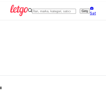
Giriş
Sat
ı