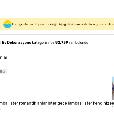
Aradığın ilan artık yayında değil. Aşağıdaki benzer ilanlara göz atabilirs
El
Ev Dekorasyonu
kategorisinde
82.739
ilan bulundu
anlar
Gör
mba .ister romantik anlar ister gece lambasi ister kendinize
e
L
1