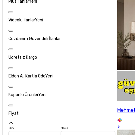
Plus İlanlar
Yeni
Videolu İlanlar
Yeni
Cüzdanım Güvendeli İlanlar
Ücretsiz Kargo
Elden Al, Kartla Öde
Yeni
Kuponlu Ürünler
Yeni
Mehmet
Fiyat
Min
Maks