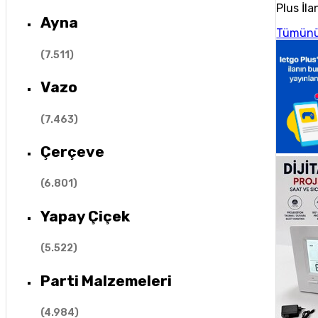
Plus İla
Ayna
Tümünü
(
7.511
)
Vazo
(
7.463
)
Çerçeve
(
6.801
)
Yapay Çiçek
(
5.522
)
Parti Malzemeleri
(
4.984
)