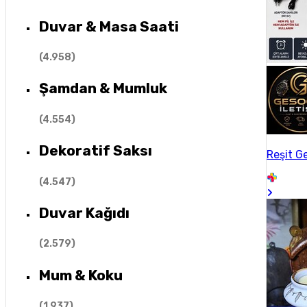
Duvar & Masa Saati
(
4.958
)
Şamdan & Mumluk
(
4.554
)
Dekoratif Saksı
Reşit G
(
4.547
)
Duvar Kağıdı
(
2.579
)
Mum & Koku
(
1.937
)