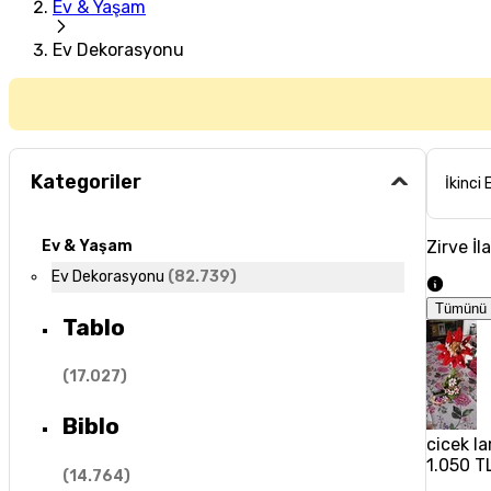
Ev & Yaşam
Ev Dekorasyonu
Kategoriler
İkinci 
Zirve İl
Ev & Yaşam
Ev Dekorasyonu
(
82.739
)
Tümünü 
Tablo
(
17.027
)
Biblo
cicek la
1.050 T
(
14.764
)