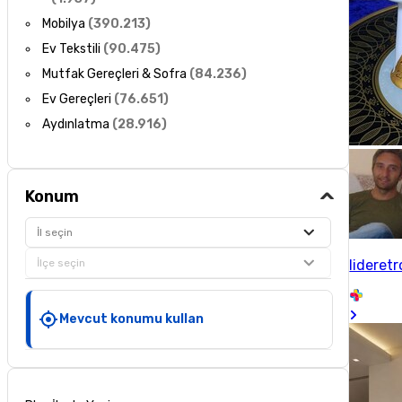
Mobilya
(
390.213
)
Ev Tekstili
(
90.475
)
Mutfak Gereçleri & Sofra
(
84.236
)
Ev Gereçleri
(
76.651
)
Aydınlatma
(
28.916
)
Konum
İl seçin
İlçe seçin
lideretr
Mevcut konumu kullan