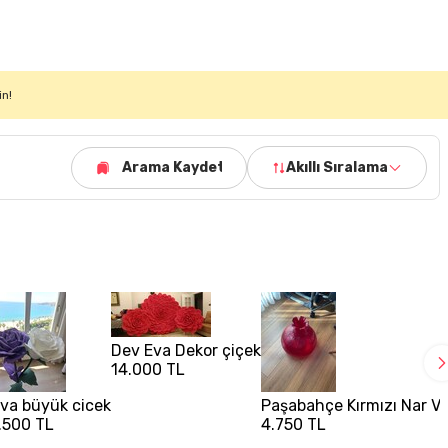
in!
Arama Kaydet
Akıllı Sıralama
Dev Eva Dekor çiçek
14.000 TL
va büyük cicek
Paşabahçe Kırmızı Nar V
.500 TL
4.750 TL