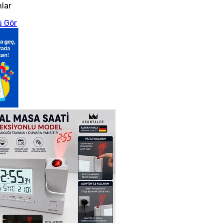
nlar
 Gör