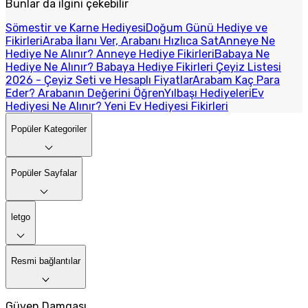
Bunlar da ilgini çekebilir
Sömestir ve Karne Hediyesi
Doğum Günü Hediye ve
Fikirleri
Araba İlanı Ver, Arabanı Hızlıca Sat
Anneye Ne
Hediye Ne Alınır? Anneye Hediye Fikirleri
Babaya Ne
Hediye Ne Alınır? Babaya Hediye Fikirleri
Çeyiz Listesi
2026 - Çeyiz Seti ve Hesaplı Fiyatlar
Arabam Kaç Para
Eder? Arabanın Değerini Öğren
Yılbaşı Hediyeleri
Ev
Hediyesi Ne Alınır? Yeni Ev Hediyesi Fikirleri
Popüler Kategoriler
Popüler Sayfalar
letgo
Resmi bağlantılar
Güven Damgası