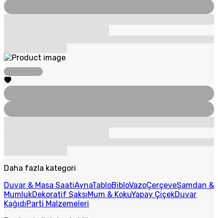
Daha fazla kategori
Duvar & Masa Saati
Ayna
Tablo
Biblo
Vazo
Çerçeve
Şamdan &
Mumluk
Dekoratif Saksı
Mum & Koku
Yapay Çiçek
Duvar
Kağıdı
Parti Malzemeleri