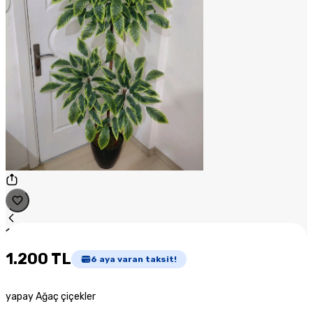
1
/
1
1.200 TL
6
aya varan taksit!
yapay Ağaç çiçekler