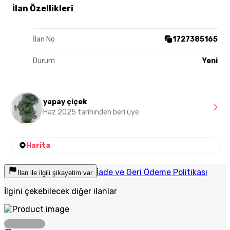
İlan Özellikleri
İlan No
1727385165
Durum
Yeni
yapay çiçek
Haz 2025 tarihinden beri üye
Harita
İade ve Geri Ödeme Politikası
İlan ile ilgili şikayetim var
İlgini çekebilecek diğer ilanlar