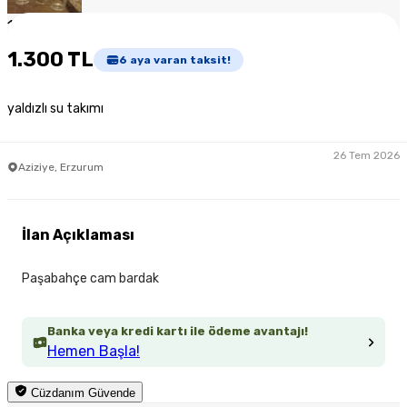
1
/
4
1.300 TL
6
aya varan taksit!
yaldızlı su takımı
26 Tem 2026
Aziziye, Erzurum
İlan Açıklaması
Paşabahçe cam bardak
Banka veya kredi kartı ile ödeme avantajı!
Hemen Başla!
Cüzdanım Güvende