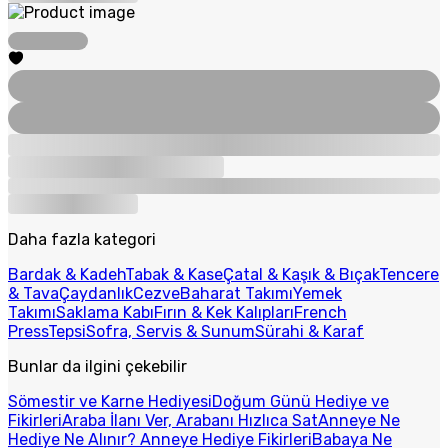
Daha fazla kategori
Bardak & Kadeh
Tabak & Kase
Çatal & Kaşık & Bıçak
Tencere
& Tava
Çaydanlık
Cezve
Baharat Takımı
Yemek
Takımı
Saklama Kabı
Fırın & Kek Kalıpları
French
Press
Tepsi
Sofra, Servis & Sunum
Sürahi & Karaf
Bunlar da ilgini çekebilir
Sömestir ve Karne Hediyesi
Doğum Günü Hediye ve
Fikirleri
Araba İlanı Ver, Arabanı Hızlıca Sat
Anneye Ne
Hediye Ne Alınır? Anneye Hediye Fikirleri
Babaya Ne