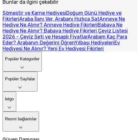
Bunlar da ilgini çekebilir
Sömestir ve Karne Hediyesi
Doğum Günü Hediye ve
Fikirleri
Araba İlanı Ver, Arabanı Hızlıca Sat
Anneye Ne
Hediye Ne Alınır? Anneye Hediye Fikirleri
Babaya Ne
Hediye Ne Alınır? Babaya Hediye Fikirleri
Çeyiz Listesi
2026 - Çeyiz Seti ve Hesaplı Fiyatlar
Arabam Kaç Para
Eder? Arabanın Değerini Öğren
Yılbaşı Hediyeleri
Ev
Hediyesi Ne Alınır? Yeni Ev Hediyesi Fikirleri
Popüler Kategoriler
Popüler Sayfalar
letgo
Resmi bağlantılar
Güven Damgası