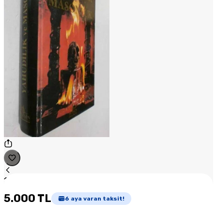
1
/
1
5.000 TL
6
aya varan taksit!