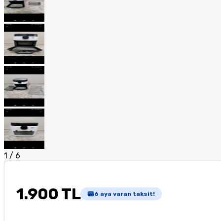
1
/
6
1.900 TL
6
aya varan taksit!