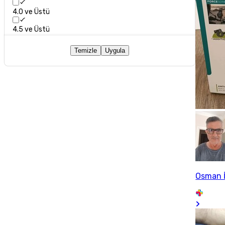
4.0 ve Üstü
4.5 ve Üstü
Temizle
Uygula
Osman İ