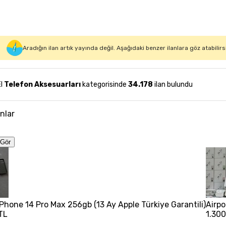
Aradığın ilan artık yayında değil. Aşağıdaki benzer ilanlara göz atabilirs
El
Telefon Aksesuarları
kategorisinde
34.178
ilan bulundu
anlar
Gör
 iPhone 14 Pro Max 256gb (13 Ay Apple Türkiye Garantili)
Airpo
TL
1.300