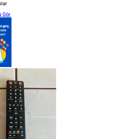
nlar
 Gör