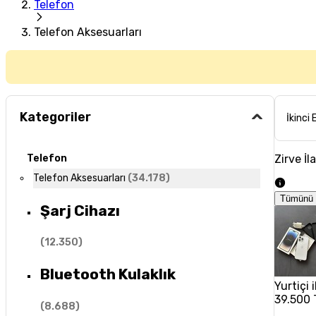
Telefon
Telefon Aksesuarları
Kategoriler
İkinci 
Zirve İl
Telefon
Telefon Aksesuarları
(
34.178
)
Tümünü 
Şarj Cihazı
(
12.350
)
Bluetooth Kulaklık
Yurtiçi
39.500 
(
8.688
)