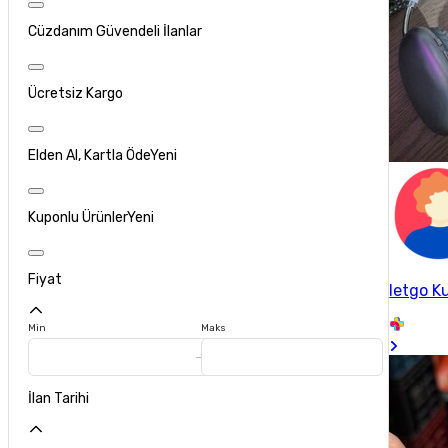
Cüzdanım Güvendeli İlanlar
Ücretsiz Kargo
Elden Al, Kartla Öde
Yeni
Kuponlu Ürünler
Yeni
Fiyat
letgo Ku
Min
Maks
İlan Tarihi