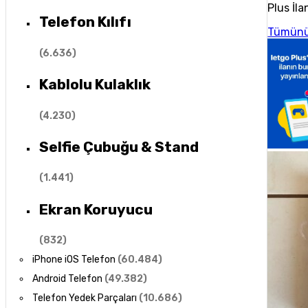
Plus İla
Telefon Kılıfı
Tümünü
(
6.636
)
Kablolu Kulaklık
(
4.230
)
Selfie Çubuğu & Stand
(
1.441
)
Ekran Koruyucu
(
832
)
iPhone iOS Telefon
(
60.484
)
Android Telefon
(
49.382
)
Telefon Yedek Parçaları
(
10.686
)