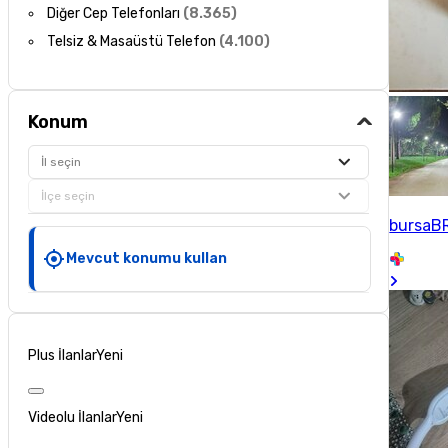
Diğer Cep Telefonları
(
8.365
)
Telsiz & Masaüstü Telefon
(
4.100
)
Konum
İl seçin
İlçe seçin
bursaB
Mevcut konumu kullan
Plus İlanlar
Yeni
Videolu İlanlar
Yeni