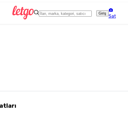
Giriş
Sat
atları