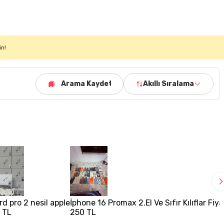
in!
Arama Kaydet
Akıllı Sıralama
rd pro 2 nesil apple
İphone 16 Promax 2.El Ve Sıfır Kılıflar Fi
 TL
250 TL